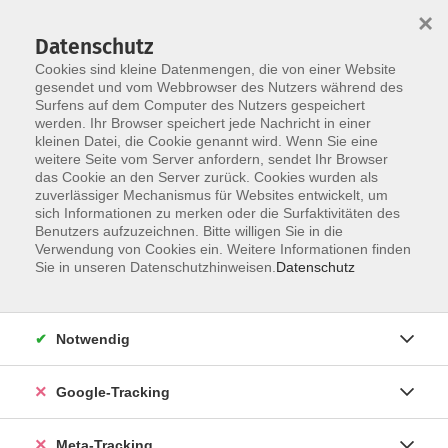
×
Datenschutz
Cookies sind kleine Datenmengen, die von einer Website
gesendet und vom Webbrowser des Nutzers während des
Surfens auf dem Computer des Nutzers gespeichert
Skip to main content
Sie sind hier:
werden. Ihr Browser speichert jede Nachricht in einer
Gesundheit
kleinen Datei, die Cookie genannt wird. Wenn Sie eine
Entspannung / Stressbewältigung
weitere Seite vom Server anfordern, sendet Ihr Browser
das Cookie an den Server zurück. Cookies wurden als
zuverlässiger Mechanismus für Websites entwickelt, um
Slow Flow Yoga
sich Informationen zu merken oder die Surfaktivitäten des
Benutzers aufzuzeichnen. Bitte willigen Sie in die
Verwendung von Cookies ein. Weitere Informationen finden
Wir üben alle Asana-Gruppen, wie Vor- und Rückbeugen,
Sie in unseren Datenschutzhinweisen.
Datenschutz
Drehungen, Stand- und Stützhaltungen, die wir achtsam
und teilweise fließend miteinander verbinden. Unser
Atem leitet uns dabei. Kurze Meditationseinheiten und
Notwendig
Pranayama (Atemübungen) lassen unsere Praxis
ganzheitlich werden.
Google-Tracking
Yoga wirkt auf vielerlei Ebenen: körperlich werden alle
Muskeln gekräftigt und gedehnt, der Stoffwechsel
Meta-Tracking