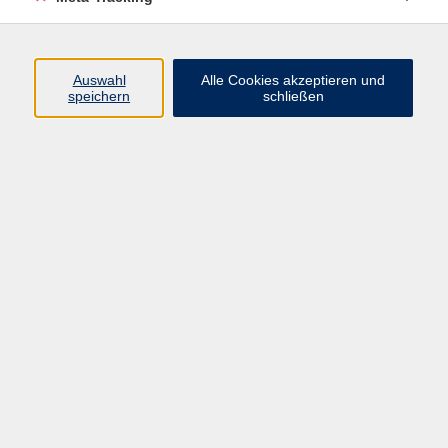
angeregt, Gelenke mobilisiert, die Koordination und das
Gleichgewicht geschult.
Auswahl
Alle Cookies akzeptieren und
Auf mentaler Ebene darf sich unser Geist beruhigen und
speichern
schließen
klar werden, was uns hilft, uns besser zu konzentrieren
und zu fokussieren.
Der Yogaweg ist wie eine Reise zum Ich, weg vom
Alltagsstress hinein in die Ent-Spannung.
Back to balance.
Die Seele lächelt- Yoga tut einfach gut!
Für Einsteiger und Fortgeschrittene geeignet