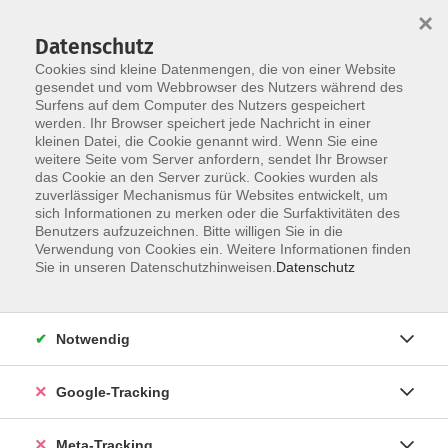
×
Datenschutz
Cookies sind kleine Datenmengen, die von einer Website
gesendet und vom Webbrowser des Nutzers während des
Surfens auf dem Computer des Nutzers gespeichert
Skip to main content
Sie sind hier:
werden. Ihr Browser speichert jede Nachricht in einer
Gesundheit
kleinen Datei, die Cookie genannt wird. Wenn Sie eine
Entspannung / Stressbewältigung
weitere Seite vom Server anfordern, sendet Ihr Browser
das Cookie an den Server zurück. Cookies wurden als
zuverlässiger Mechanismus für Websites entwickelt, um
Vinyasa-Yoga Flow für Anfänger und
sich Informationen zu merken oder die Surfaktivitäten des
Fortgeschrittene
Benutzers aufzuzeichnen. Bitte willigen Sie in die
Verwendung von Cookies ein. Weitere Informationen finden
Sie in unseren Datenschutzhinweisen.
Datenschutz
Vinyasa Yoga ist ein dynamischer Stil, der sich durch eine
körperbetonte und fordernde Yogapraxis auszeichnet.
Mit dem Fokus auf eine präzise Ausführung werden
Notwendig
verschiedene Körperpositionen in immer neuen
Variationen aneinandergereiht, so dass ein harmonischer
Google-Tracking
und kreativer Fluss von Bewegungsabläufen entsteht.
Bewegung und Atmung werden zu einem fließenden
Meta-Tracking