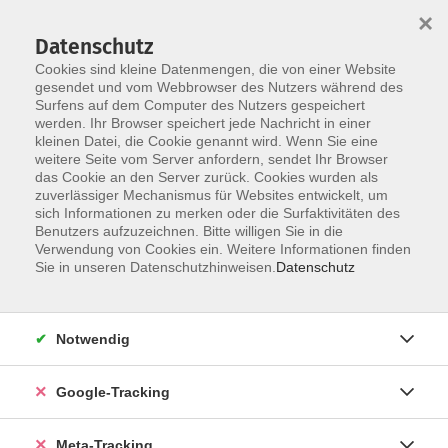
×
Datenschutz
Cookies sind kleine Datenmengen, die von einer Website
gesendet und vom Webbrowser des Nutzers während des
Surfens auf dem Computer des Nutzers gespeichert
Skip to main content
Sie sind hier:
werden. Ihr Browser speichert jede Nachricht in einer
kleinen Datei, die Cookie genannt wird. Wenn Sie eine
weitere Seite vom Server anfordern, sendet Ihr Browser
das Cookie an den Server zurück. Cookies wurden als
Wordpress-Webseiten mit KI erstellen
zuverlässiger Mechanismus für Websites entwickelt, um
Online-Kurs
sich Informationen zu merken oder die Surfaktivitäten des
Benutzers aufzuzeichnen. Bitte willigen Sie in die
Verwendung von Cookies ein. Weitere Informationen finden
In diesem Kurs erstellen Sie mithilfe von KI und
Sie in unseren Datenschutzhinweisen.
Datenschutz
WordPress Ihre eigene, moderne Website – ganz ohne
Programmierkenntnisse. Unter Anleitung setzen Sie Ihr
konkretes Projekt um. Das Angebot richtet sich
Notwendig
ausschließlich an Personen mit konkretem Bedarf, z.B. im
Rahmen einer Selbstständigkeit, eines Projekts oder
Google-Tracking
eines beruflichen Neustarts.
Meta-Tracking