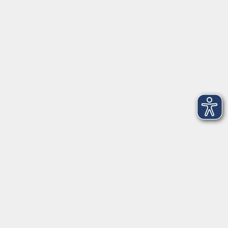
Startseite
Über uns
FAQ
Kontakt
Impressum
AGB
Datenschutzerklärung
Barrierefreiheitserklärung
Widerruf