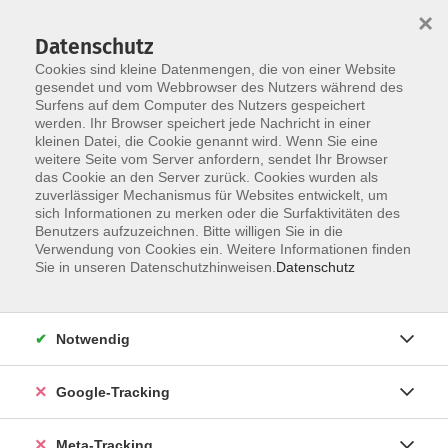
×
Datenschutz
Cookies sind kleine Datenmengen, die von einer Website
gesendet und vom Webbrowser des Nutzers während des
Surfens auf dem Computer des Nutzers gespeichert
Skip to main content
Sie sind hier:
werden. Ihr Browser speichert jede Nachricht in einer
Kultur – Gestalten
kleinen Datei, die Cookie genannt wird. Wenn Sie eine
Foto-, Film-, Audio- und sonstige Medienpraxis
weitere Seite vom Server anfordern, sendet Ihr Browser
das Cookie an den Server zurück. Cookies wurden als
zuverlässiger Mechanismus für Websites entwickelt, um
Lightroom - Einzelunterricht
sich Informationen zu merken oder die Surfaktivitäten des
Benutzers aufzuzeichnen. Bitte willigen Sie in die
Verwendung von Cookies ein. Weitere Informationen finden
Sie möchten erste Einblicke in Adobe Lightroom bei der
Sie in unseren Datenschutzhinweisen.
Datenschutz
Bildorganisation und Bildbearbeitung gewinnen oder
Ihre Kenntnisse auffrischen bzw. vertiefen? Sie haben
spezielle Fragen? Im Einzelunterricht kann auf Ihre
Notwendig
Bedürfnisse individuell eingegangen werden. Kursinhalt
sind die Module "Bibliothek" und "Entwickeln" der Adobe
Google-Tracking
Lightroom Desktop bzw. Adobe Lightroom Classic Version.
Meta-Tracking