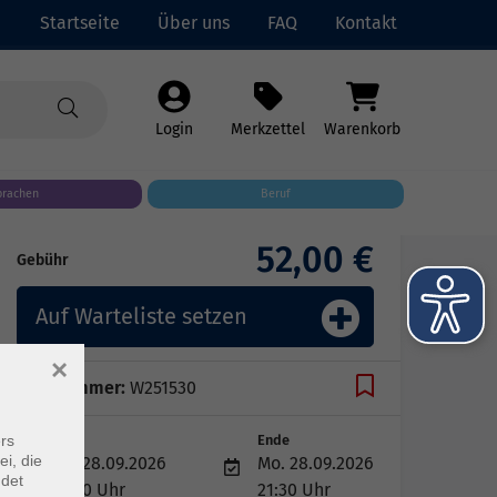
Startseite
Über uns
FAQ
Kontakt
Login
Merkzettel
Warenkorb
prachen
Beruf
52,00 €
Gebühr
Auf Warteliste setzen
×
Kursnummer:
W251530
rs
Start
Ende
ei, die
Mo. 28.09.2026
Mo. 28.09.2026
ndet
18:00 Uhr
21:30 Uhr