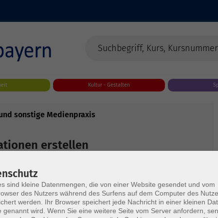
eit
Kultur - Gestalten
S
- und sonstige Medienpraxis
ationen erstellen
grundlegend, und KI gehört dabei zu den treibenden
enschutz
 sich Inhalte prägnant ordnen, visuelle Konzepte
s sind kleine Datenmengen, die von einer Website gesendet und vom
nau auf unterschiedliche Zielgruppen zuschneiden.
owser des Nutzers während des Surfens auf dem Computer des Nutze
chert werden. Ihr Browser speichert jede Nachricht in einer kleinen Dat
nell wirken als auch in kurzer Zeit erstellt werden
 genannt wird. Wenn Sie eine weitere Seite vom Server anfordern, se
inblick, wie solche Werkzeuge funktionieren und