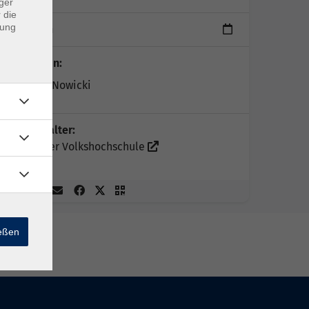
ger
 die
dung
1 Termin
Dozent*in:
Kamilla Nowicki
Veranstalter:
Münchner Volkshochschule
ießen