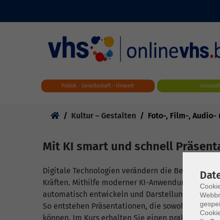
Skip to main content
Politik - Gesellschaft - Umwelt
Gesundh
Sie sind hier:
Kultur – Gestalten
Foto-, Film-, Audio
Mit KI smart und schnell Präsent
Digitale Technologien verändern die Berufswelt 
Dat
Kräften. Mithilfe moderner KI-Anwendungen lassen
Cookie
automatisch entwickeln und Darstellungen passge
Webbr
gespei
So entstehen Präsentationen, die sowohl professio
Cookie
können. Im Kurs erhalten Sie einen praktischen E