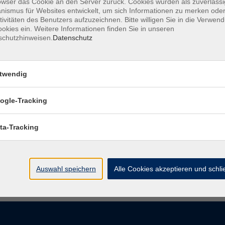
owser das Cookie an den Server zurück. Cookies wurden als zuverlässi
bietet.
ismus für Websites entwickelt, um sich Informationen zu merken oder
tivitäten des Benutzers aufzuzeichnen. Bitte willigen Sie in die Verwen
okies ein. Weitere Informationen finden Sie in unseren
schutzhinweisen.
Datenschutz
twendig
eben.
ogle-Tracking
ta-Tracking
Auswahl speichern
Alle Cookies akzeptieren und schl