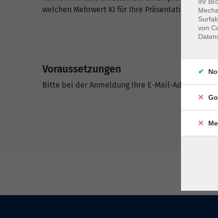
Ihr Br
welchen Mehrwert KI für Ihre Präsentationspraxis 
Mechan
Surfak
von Co
Daten
Voraussetzungen
No
Bitte bei der Anmeldung Ihre E-Mail-Adresse ang
Go
Me