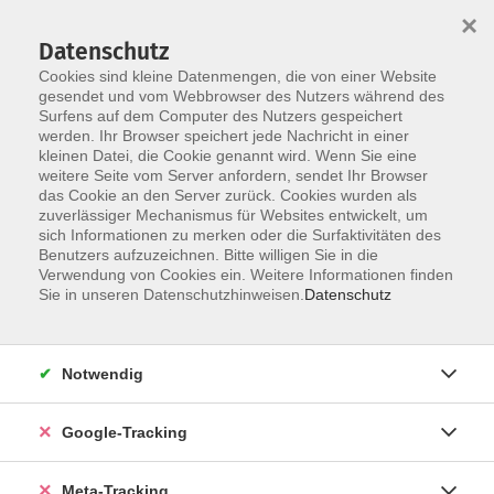
×
Datenschutz
Cookies sind kleine Datenmengen, die von einer Website
gesendet und vom Webbrowser des Nutzers während des
Surfens auf dem Computer des Nutzers gespeichert
Skip to main content
werden. Ihr Browser speichert jede Nachricht in einer
kleinen Datei, die Cookie genannt wird. Wenn Sie eine
Kunst / Kulturgeschichte
weitere Seite vom Server anfordern, sendet Ihr Browser
das Cookie an den Server zurück. Cookies wurden als
zuverlässiger Mechanismus für Websites entwickelt, um
sich Informationen zu merken oder die Surfaktivitäten des
Benutzers aufzuzeichnen. Bitte willigen Sie in die
Verwendung von Cookies ein. Weitere Informationen finden
Sie in unseren Datenschutzhinweisen.
Datenschutz
51 Kurse
zurück zu Kultur – Gestalten
Notwendig
Google-Tracking
Ergebnisse filtern
Meta-Tracking