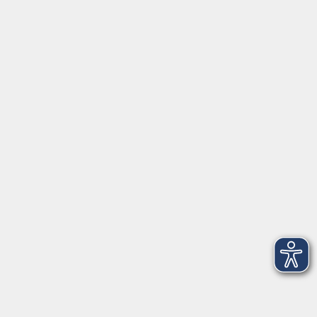
So. 29.11.2026 19:30
Merkliste
Die Bauern waren nicht überrascht.
Pandemische Geschichte auf dem Lande:
Mi. 02.12.2026 19:30
Merkliste
Gottes Zeit: Jüdische, christliche und pagane
Zeitvorstellungen und Zeiterfahrungen in der
Antike
Fr. 04.12.2026 19:30
Merkliste