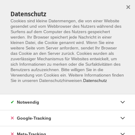
×
Datenschutz
Cookies sind kleine Datenmengen, die von einer Website
gesendet und vom Webbrowser des Nutzers während des
Surfens auf dem Computer des Nutzers gespeichert
Skip to main content
Sie sind hier:
werden. Ihr Browser speichert jede Nachricht in einer
Kultur – Gestalten
Literatur (Theorie)
kleinen Datei, die Cookie genannt wird. Wenn Sie eine
weitere Seite vom Server anfordern, sendet Ihr Browser
das Cookie an den Server zurück. Cookies wurden als
Online: Jede Woche ein Gedicht
zuverlässiger Mechanismus für Websites entwickelt, um
sich Informationen zu merken oder die Surfaktivitäten des
Benutzers aufzuzeichnen. Bitte willigen Sie in die
Verwendung von Cookies ein. Weitere Informationen finden
Sie in unseren Datenschutzhinweisen.
Datenschutz
Wer gerne Gedichte hört, liest, spricht, schreibt,
auswendig lernt ... kurzum mit ihnen lebt, ist in diesem
Kursraum herzlich willkommen.
Notwendig
Google-Tracking
Am Dienstagabend um 18.00 Uhr treffen wir uns auf eine
halbe Stunde in einem Video-Konferenzraum der
Meta-Tracking