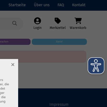
Startseite
Über uns
FAQ
Kontakt
Login
Merkzettel
Warenkorb
prachen
Beruf
×
rs
ei, die
ndet
ger
 die
dung
Startseite
Impressum