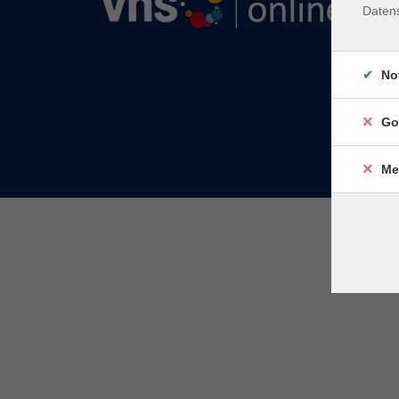
Daten
No
Go
Me