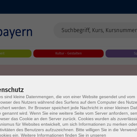
eit
Kultur - Gestalten
S
enschutz
s sind kleine Datenmengen, die von einer Website gesendet und vom
owser des Nutzers während des Surfens auf dem Computer des Nutze
chert werden. Ihr Browser speichert jede Nachricht in einer kleinen Dat
 genannt wird. Wenn Sie eine weitere Seite vom Server anfordern, se
owser das Cookie an den Server zurück. Cookies wurden als zuverlässi
ismus für Websites entwickelt, um sich Informationen zu merken oder
tivitäten des Benutzers aufzuzeichnen. Bitte willigen Sie in die Verwen
okies ein. Weitere Informationen finden Sie in unseren