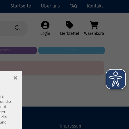
Startseite
Über uns
FAQ
Kontakt
Login
Merkzettel
Warenkorb
prachen
Beruf
×
rs
ei, die
ndet
ger
 die
dung
Startseite
Impressum