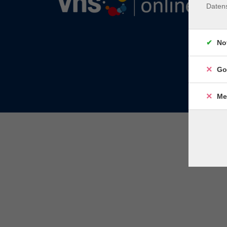
Daten
No
Go
Me