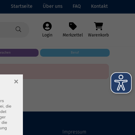
Startseite
Über uns
FAQ
Kontakt
Login
Merkzettel
Warenkorb
prachen
Beruf
×
rs
ei, die
ndet
ger
 die
dung
Startseite
Impressum