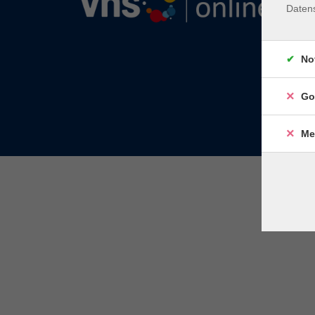
Daten
No
Go
Me