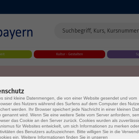
eit
Kultur - Gestalten
S
enschutz
s sind kleine Datenmengen, die von einer Website gesendet und vom
owser des Nutzers während des Surfens auf dem Computer des Nutze
chert werden. Ihr Browser speichert jede Nachricht in einer kleinen Dat
 genannt wird. Wenn Sie eine weitere Seite vom Server anfordern, se
owser das Cookie an den Server zurück. Cookies wurden als zuverlässi
ismus für Websites entwickelt, um sich Informationen zu merken oder
tivitäten des Benutzers aufzuzeichnen. Bitte willigen Sie in die Verwen
okies ein. Weitere Informationen finden Sie in unseren