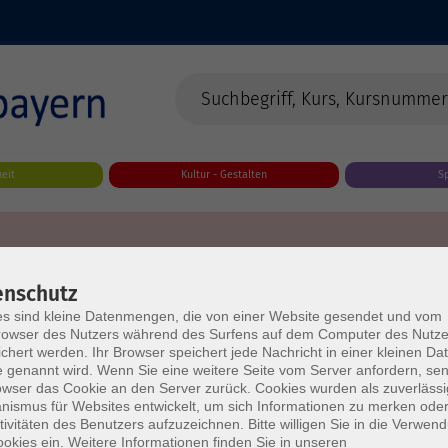
eit
Kultur - Gestalten
S
enschutz
s sind kleine Datenmengen, die von einer Website gesendet und vom
owser des Nutzers während des Surfens auf dem Computer des Nutze
chert werden. Ihr Browser speichert jede Nachricht in einer kleinen Dat
 genannt wird. Wenn Sie eine weitere Seite vom Server anfordern, se
owser das Cookie an den Server zurück. Cookies wurden als zuverlässi
ismus für Websites entwickelt, um sich Informationen zu merken oder
tivitäten des Benutzers aufzuzeichnen. Bitte willigen Sie in die Verwen
okies ein. Weitere Informationen finden Sie in unseren