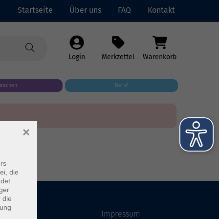
Startseite
Über uns
FAQ
Kontakt
Login
Merkzettel
Warenkorb
prachen
Beruf
×
rs
ei, die
ndet
ger
 die
dung
Startseite
Impressum