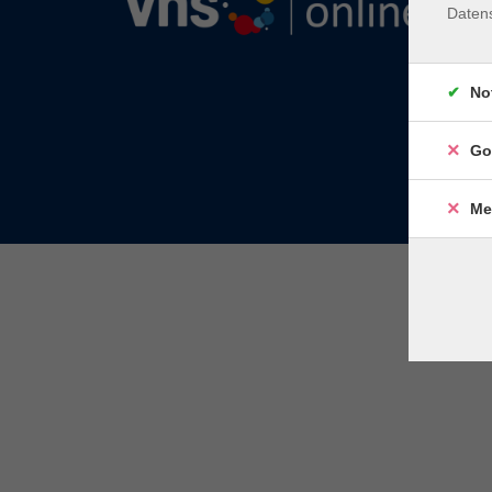
Daten
No
Go
Me