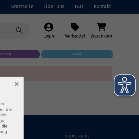
Startseite
Über uns
FAQ
Kontakt
Login
Merkzettel
Warenkorb
prachen
Beruf
×
rs
ei, die
ndet
ger
 die
dung
Startseite
Impressum