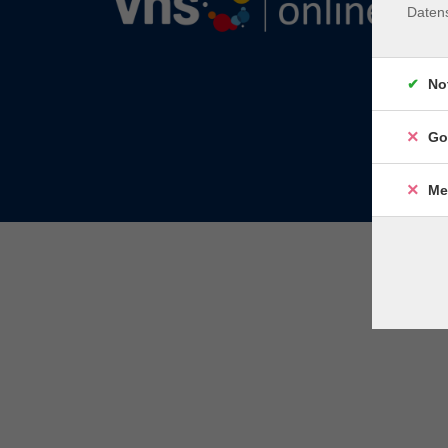
Daten
No
Go
Me