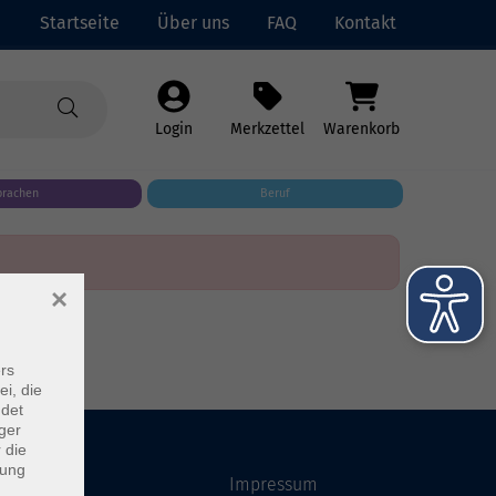
Startseite
Über uns
FAQ
Kontakt
Login
Merkzettel
Warenkorb
prachen
Beruf
×
rs
ei, die
ndet
ger
 die
dung
Startseite
Impressum