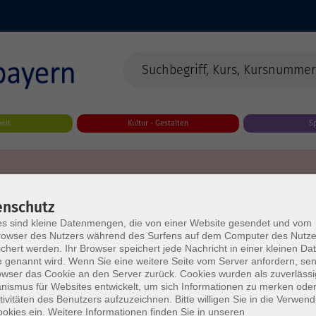
eit
Kultur - Gestalten
S
enschutz
s sind kleine Datenmengen, die von einer Website gesendet und vom
owser des Nutzers während des Surfens auf dem Computer des Nutze
chert werden. Ihr Browser speichert jede Nachricht in einer kleinen Dat
 genannt wird. Wenn Sie eine weitere Seite vom Server anfordern, se
owser das Cookie an den Server zurück. Cookies wurden als zuverlässi
ismus für Websites entwickelt, um sich Informationen zu merken oder
tivitäten des Benutzers aufzuzeichnen. Bitte willigen Sie in die Verwen
okies ein. Weitere Informationen finden Sie in unseren