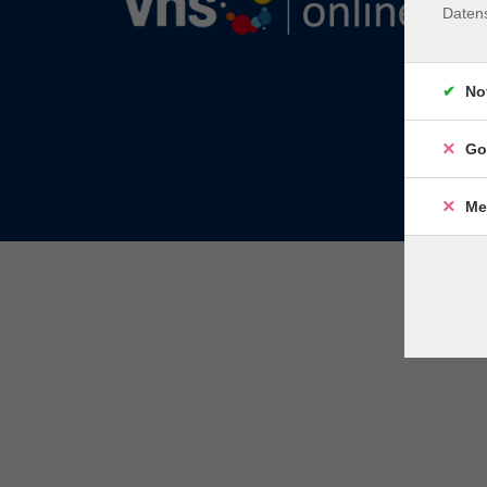
Daten
No
Go
Me