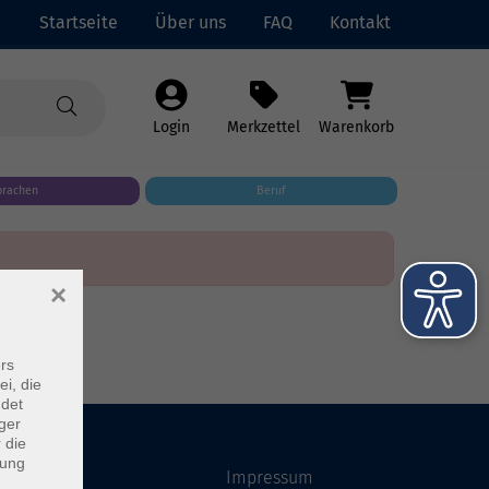
Startseite
Über uns
FAQ
Kontakt
Login
Merkzettel
Warenkorb
prachen
Beruf
×
rs
ei, die
ndet
ger
 die
dung
Startseite
Impressum