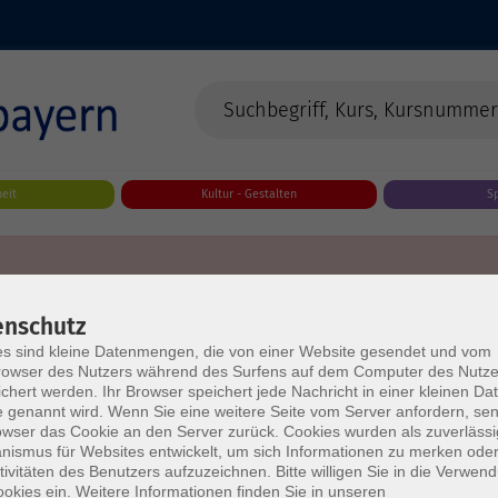
eit
Kultur - Gestalten
S
enschutz
s sind kleine Datenmengen, die von einer Website gesendet und vom
owser des Nutzers während des Surfens auf dem Computer des Nutze
chert werden. Ihr Browser speichert jede Nachricht in einer kleinen Dat
 genannt wird. Wenn Sie eine weitere Seite vom Server anfordern, se
owser das Cookie an den Server zurück. Cookies wurden als zuverlässi
ismus für Websites entwickelt, um sich Informationen zu merken oder
tivitäten des Benutzers aufzuzeichnen. Bitte willigen Sie in die Verwen
okies ein. Weitere Informationen finden Sie in unseren