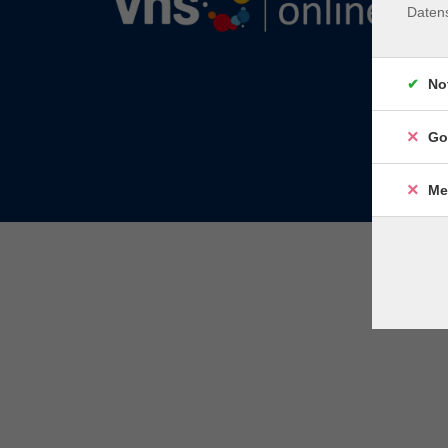
Daten
No
Go
Me