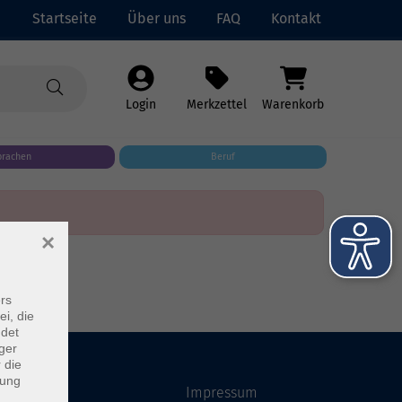
Startseite
Über uns
FAQ
Kontakt
Login
Merkzettel
Warenkorb
prachen
Beruf
×
rs
ei, die
ndet
ger
 die
dung
Startseite
Impressum