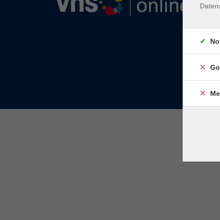
Daten
No
Go
Me