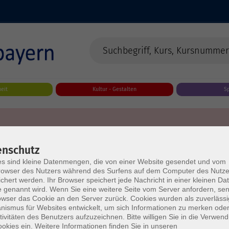
eit
Kultur - Gestalten
S
enschutz
s sind kleine Datenmengen, die von einer Website gesendet und vom
owser des Nutzers während des Surfens auf dem Computer des Nutze
chert werden. Ihr Browser speichert jede Nachricht in einer kleinen Dat
 genannt wird. Wenn Sie eine weitere Seite vom Server anfordern, se
owser das Cookie an den Server zurück. Cookies wurden als zuverlässi
ismus für Websites entwickelt, um sich Informationen zu merken oder
tivitäten des Benutzers aufzuzeichnen. Bitte willigen Sie in die Verwen
okies ein. Weitere Informationen finden Sie in unseren