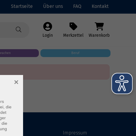
Startseite
Über uns
FAQ
Kontakt
Login
Merkzettel
Warenkorb
prachen
Beruf
×
rs
ei, die
ndet
ger
 die
dung
Startseite
Impressum