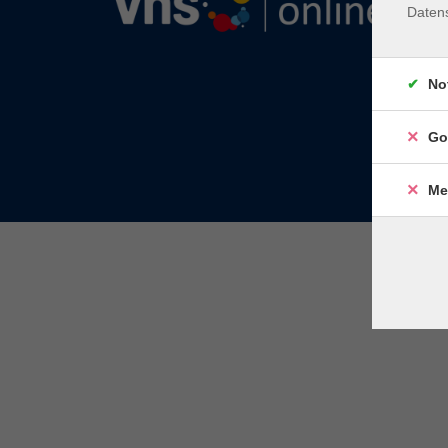
Daten
No
Go
Me