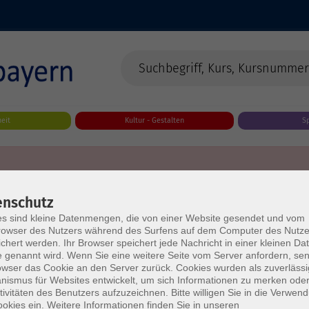
eit
Kultur - Gestalten
S
enschutz
s sind kleine Datenmengen, die von einer Website gesendet und vom
owser des Nutzers während des Surfens auf dem Computer des Nutze
chert werden. Ihr Browser speichert jede Nachricht in einer kleinen Dat
 genannt wird. Wenn Sie eine weitere Seite vom Server anfordern, se
owser das Cookie an den Server zurück. Cookies wurden als zuverlässi
ismus für Websites entwickelt, um sich Informationen zu merken oder
tivitäten des Benutzers aufzuzeichnen. Bitte willigen Sie in die Verwen
okies ein. Weitere Informationen finden Sie in unseren