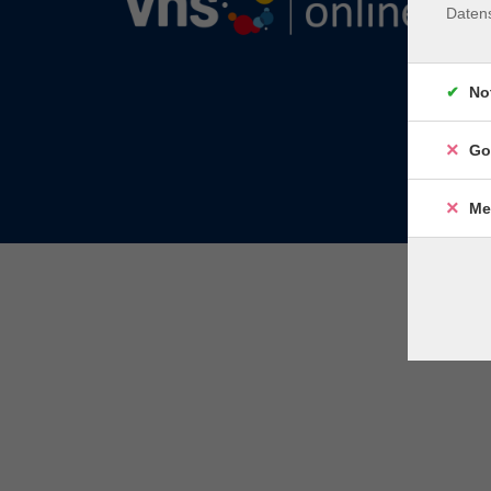
Daten
No
Go
Me