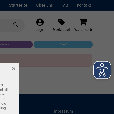
Startseite
Über uns
FAQ
Kontakt
Login
Merkzettel
Warenkorb
prachen
Beruf
×
rs
ei, die
ndet
ger
 die
dung
Startseite
Impressum