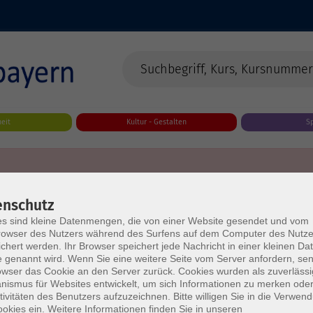
eit
Kultur - Gestalten
S
enschutz
s sind kleine Datenmengen, die von einer Website gesendet und vom
owser des Nutzers während des Surfens auf dem Computer des Nutze
chert werden. Ihr Browser speichert jede Nachricht in einer kleinen Dat
 genannt wird. Wenn Sie eine weitere Seite vom Server anfordern, se
owser das Cookie an den Server zurück. Cookies wurden als zuverlässi
ismus für Websites entwickelt, um sich Informationen zu merken oder
tivitäten des Benutzers aufzuzeichnen. Bitte willigen Sie in die Verwen
okies ein. Weitere Informationen finden Sie in unseren