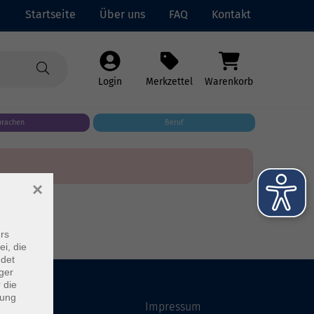
Startseite
Über uns
FAQ
Kontakt
Login
Merkzettel
Warenkorb
prachen
Beruf
×
rs
ei, die
ndet
ger
 die
dung
Startseite
Impressum