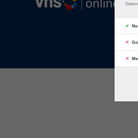
Daten
No
Go
Me