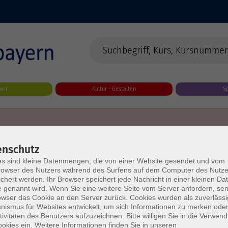
eit
Kultur - Gestalten
S
enschutz
s sind kleine Datenmengen, die von einer Website gesendet und vom
owser des Nutzers während des Surfens auf dem Computer des Nutze
chert werden. Ihr Browser speichert jede Nachricht in einer kleinen Dat
 genannt wird. Wenn Sie eine weitere Seite vom Server anfordern, se
owser das Cookie an den Server zurück. Cookies wurden als zuverlässi
ismus für Websites entwickelt, um sich Informationen zu merken oder
tivitäten des Benutzers aufzuzeichnen. Bitte willigen Sie in die Verwen
okies ein. Weitere Informationen finden Sie in unseren