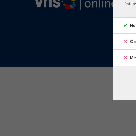
Daten
No
Go
Me