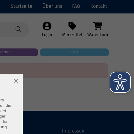
Startseite
Über uns
FAQ
Kontakt
Login
Merkzettel
Warenkorb
prachen
Beruf
×
rs
ei, die
ndet
ger
 die
dung
Startseite
Impressum