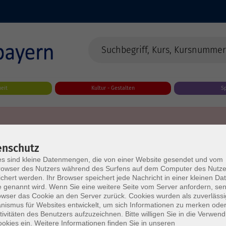
eit
Kultur - Gestalten
S
enschutz
s sind kleine Datenmengen, die von einer Website gesendet und vom
owser des Nutzers während des Surfens auf dem Computer des Nutze
chert werden. Ihr Browser speichert jede Nachricht in einer kleinen Dat
 genannt wird. Wenn Sie eine weitere Seite vom Server anfordern, se
owser das Cookie an den Server zurück. Cookies wurden als zuverlässi
ismus für Websites entwickelt, um sich Informationen zu merken oder
tivitäten des Benutzers aufzuzeichnen. Bitte willigen Sie in die Verwen
okies ein. Weitere Informationen finden Sie in unseren