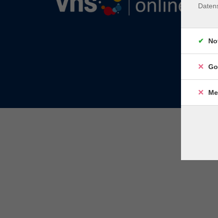
Daten
No
Go
Me