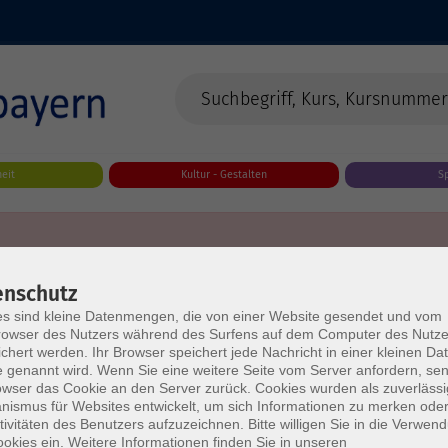
eit
Kultur - Gestalten
S
enschutz
s sind kleine Datenmengen, die von einer Website gesendet und vom
owser des Nutzers während des Surfens auf dem Computer des Nutze
chert werden. Ihr Browser speichert jede Nachricht in einer kleinen Dat
 genannt wird. Wenn Sie eine weitere Seite vom Server anfordern, se
owser das Cookie an den Server zurück. Cookies wurden als zuverlässi
ismus für Websites entwickelt, um sich Informationen zu merken oder
tivitäten des Benutzers aufzuzeichnen. Bitte willigen Sie in die Verwen
okies ein. Weitere Informationen finden Sie in unseren