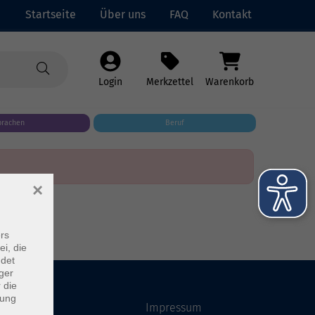
Startseite
Über uns
FAQ
Kontakt
Login
Merkzettel
Warenkorb
prachen
Beruf
×
rs
ei, die
ndet
ger
 die
dung
Startseite
Impressum