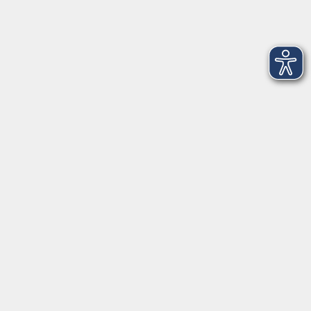
Mo. 07.12.2026 08:15
Merkliste
Italienisch B1: Sicher sprechen im Alltag
Mo. 07.12.2026 17:00
Merkliste
2in1 Romanische Sprachen:
Italienisch/Spanisch
Di. 12.01.2027 18:00
Merkliste