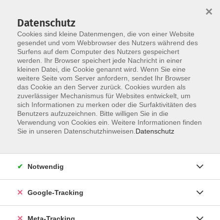
×
Datenschutz
Cookies sind kleine Datenmengen, die von einer Website
gesendet und vom Webbrowser des Nutzers während des
Surfens auf dem Computer des Nutzers gespeichert
Skip to main content
werden. Ihr Browser speichert jede Nachricht in einer
kleinen Datei, die Cookie genannt wird. Wenn Sie eine
Italienisch
weitere Seite vom Server anfordern, sendet Ihr Browser
das Cookie an den Server zurück. Cookies wurden als
zuverlässiger Mechanismus für Websites entwickelt, um
sich Informationen zu merken oder die Surfaktivitäten des
Benutzers aufzuzeichnen. Bitte willigen Sie in die
Verwendung von Cookies ein. Weitere Informationen finden
Sie in unseren Datenschutzhinweisen.
Datenschutz
45 Kurse
zurück zu Fremdsprachen
Notwendig
Italienisch zählt zu den romanischen Sprachen
Google-Tracking
und ist mit Französisch, Spanisch, Katalanisch,
Rumänisch und Portugiesisch verwandt. Die Mutter
Meta-Tracking