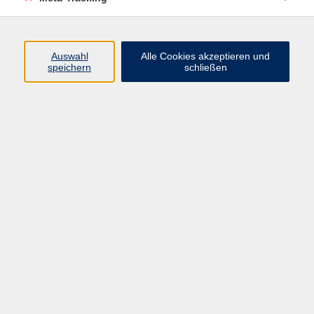
all dieser Sprachen war das Lateinische.
Italienisch wird heute von etwa 70 Millionen
Menschen als Muttersprache oder zweite
Muttersprache gesprochen, von denen der größte
Auswahl
Alle Cookies akzeptieren und
speichern
schließen
Teil in Italien lebt.
Kurse nach Themen
A1: Anfänger mit und ohne Vorkenntnisse
20
A2: grundlegende Kenntnisse
13
B1: fortgeschrittene Sprachverwendung
9
B2: selbstständige Sprachverwendung
4
Konversationskurse
17
Online-Kurse
43