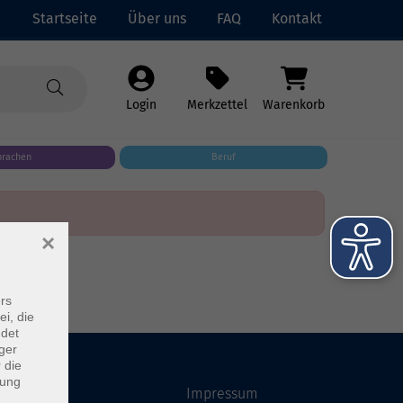
Startseite
Über uns
FAQ
Kontakt
Login
Merkzettel
Warenkorb
prachen
Beruf
×
rs
ei, die
ndet
ger
 die
dung
Startseite
Impressum