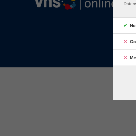
Daten
No
Go
Me