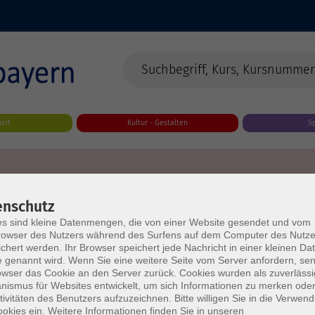
eit
Kultur - Gestalten
S
enschutz
s sind kleine Datenmengen, die von einer Website gesendet und vom
owser des Nutzers während des Surfens auf dem Computer des Nutze
chert werden. Ihr Browser speichert jede Nachricht in einer kleinen Dat
 genannt wird. Wenn Sie eine weitere Seite vom Server anfordern, se
owser das Cookie an den Server zurück. Cookies wurden als zuverlässi
ismus für Websites entwickelt, um sich Informationen zu merken oder
tivitäten des Benutzers aufzuzeichnen. Bitte willigen Sie in die Verwen
okies ein. Weitere Informationen finden Sie in unseren