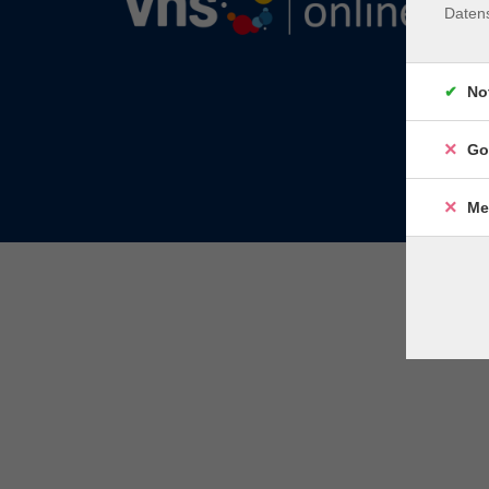
Daten
No
Go
Me