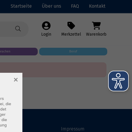
Startseite
Über uns
FAQ
Kontakt
Login
Merkzettel
Warenkorb
prachen
Beruf
×
rs
ei, die
ndet
ger
 die
dung
Startseite
Impressum