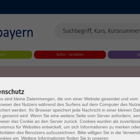
eit
Kultur - Gestalten
S
enschutz
s sind kleine Datenmengen, die von einer Website gesendet und vom
owser des Nutzers während des Surfens auf dem Computer des Nutze
chert werden. Ihr Browser speichert jede Nachricht in einer kleinen Dat
 genannt wird. Wenn Sie eine weitere Seite vom Server anfordern, se
owser das Cookie an den Server zurück. Cookies wurden als zuverlässi
ismus für Websites entwickelt, um sich Informationen zu merken oder
tivitäten des Benutzers aufzuzeichnen. Bitte willigen Sie in die Verwen
okies ein. Weitere Informationen finden Sie in unseren