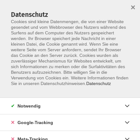
×
Datenschutz
Cookies sind kleine Datenmengen, die von einer Website
gesendet und vom Webbrowser des Nutzers während des
Surfens auf dem Computer des Nutzers gespeichert
Skip to main content
Sie sind hier:
werden. Ihr Browser speichert jede Nachricht in einer
kleinen Datei, die Cookie genannt wird. Wenn Sie eine
Qualifikation für das Arbeitsleben – IT-
weitere Seite vom Server anfordern, sendet Ihr Browser
Organisation/Management (Beruf)
das Cookie an den Server zurück. Cookies wurden als
zuverlässiger Mechanismus für Websites entwickelt, um
IT-/Medien-Grundlagen / allgemeine
sich Informationen zu merken oder die Surfaktivitäten des
Anwendungen
Benutzers aufzuzeichnen. Bitte willigen Sie in die
Verwendung von Cookies ein. Weitere Informationen finden
Sie in unseren Datenschutzhinweisen.
Datenschutz
Microsoft Excel: Aufbaukurs
Online-Kurs
Notwendig
Dieser Kurs für fortgeschrittene Excel-Anwender*innen
bietet Ihnen eine kompetente und effiziente Vertiefung
Google-Tracking
Ihrer Excel-Grundkenntnisse.
Kursinhalte:
Meta-Tracking