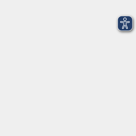
Startseite
Über uns
FAQ
Kontakt
Impressum
AGB
Datenschutzerklärung
Barrierefreiheitserklärung
Widerruf