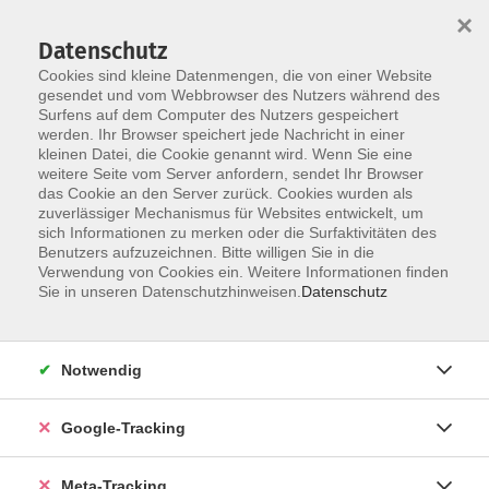
×
Datenschutz
Cookies sind kleine Datenmengen, die von einer Website
gesendet und vom Webbrowser des Nutzers während des
Surfens auf dem Computer des Nutzers gespeichert
Skip to main content
Sie sind hier:
werden. Ihr Browser speichert jede Nachricht in einer
kleinen Datei, die Cookie genannt wird. Wenn Sie eine
Qualifikation für das Arbeitsleben – IT-
weitere Seite vom Server anfordern, sendet Ihr Browser
Organisation/Management (Beruf)
das Cookie an den Server zurück. Cookies wurden als
zuverlässiger Mechanismus für Websites entwickelt, um
IT-/Medien-Grundlagen / allgemeine
sich Informationen zu merken oder die Surfaktivitäten des
Anwendungen
Benutzers aufzuzeichnen. Bitte willigen Sie in die
Verwendung von Cookies ein. Weitere Informationen finden
Sie in unseren Datenschutzhinweisen.
Datenschutz
Online: Microsoft Power BI Desktop: Eine
Einführung
Online-Kurs
Notwendig
Sie verfügen bereits über Erfahrung mit Power Query und
Google-Tracking
Power Pivot und möchten nun Microsoft Power BI Desktop
kennenlernen? In diesem Einführungskurs erhalten Sie
einen strukturierten Überblick über die
Meta-Tracking