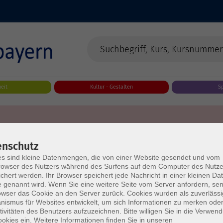
eit
Kultur - Gestalten
S
enschutz
s sind kleine Datenmengen, die von einer Website gesendet und vom
owser des Nutzers während des Surfens auf dem Computer des Nutze
chert werden. Ihr Browser speichert jede Nachricht in einer kleinen Dat
 genannt wird. Wenn Sie eine weitere Seite vom Server anfordern, se
owser das Cookie an den Server zurück. Cookies wurden als zuverlässi
ismus für Websites entwickelt, um sich Informationen zu merken oder
tivitäten des Benutzers aufzuzeichnen. Bitte willigen Sie in die Verwen
okies ein. Weitere Informationen finden Sie in unseren