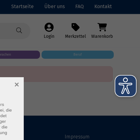
Startseite
Über uns
FAQ
Kontakt
Login
Merkzettel
Warenkorb
prachen
Beruf
×
rs
ei, die
ndet
ger
 die
dung
Startseite
Impressum