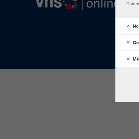
Daten
No
Go
Me