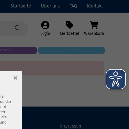
Startseite
Über uns
FAQ
Kontakt
Login
Merkzettel
Warenkorb
prachen
Beruf
×
rs
ei, die
ndet
ger
 die
dung
Startseite
Impressum