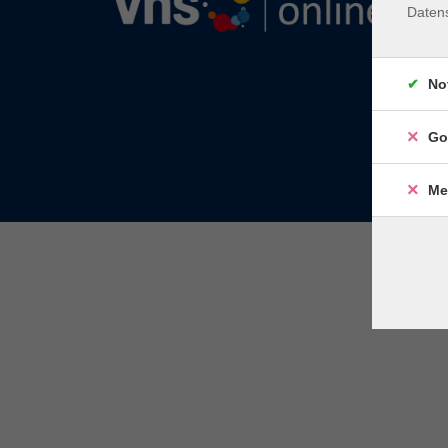
Daten
No
Go
Me