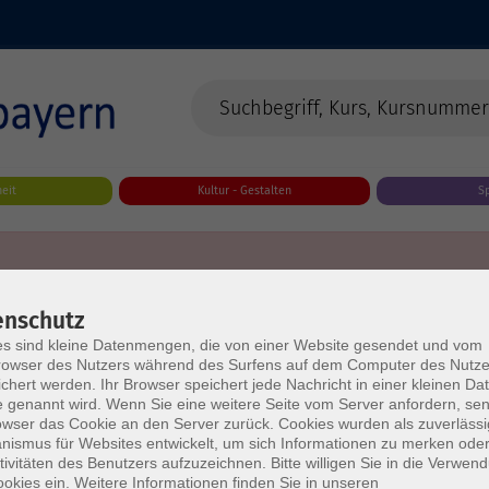
eit
Kultur - Gestalten
S
enschutz
s sind kleine Datenmengen, die von einer Website gesendet und vom
owser des Nutzers während des Surfens auf dem Computer des Nutze
chert werden. Ihr Browser speichert jede Nachricht in einer kleinen Dat
 genannt wird. Wenn Sie eine weitere Seite vom Server anfordern, se
owser das Cookie an den Server zurück. Cookies wurden als zuverlässi
ismus für Websites entwickelt, um sich Informationen zu merken oder
tivitäten des Benutzers aufzuzeichnen. Bitte willigen Sie in die Verwen
okies ein. Weitere Informationen finden Sie in unseren