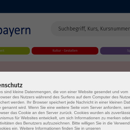
eit
Kultur - Gestalten
S
enschutz
s sind kleine Datenmengen, die von einer Website gesendet und vom
owser des Nutzers während des Surfens auf dem Computer des Nutze
chert werden. Ihr Browser speichert jede Nachricht in einer kleinen Dat
 genannt wird. Wenn Sie eine weitere Seite vom Server anfordern, se
owser das Cookie an den Server zurück. Cookies wurden als zuverlässi
ismus für Websites entwickelt, um sich Informationen zu merken oder
tivitäten des Benutzers aufzuzeichnen. Bitte willigen Sie in die Verwen
okies ein. Weitere Informationen finden Sie in unseren