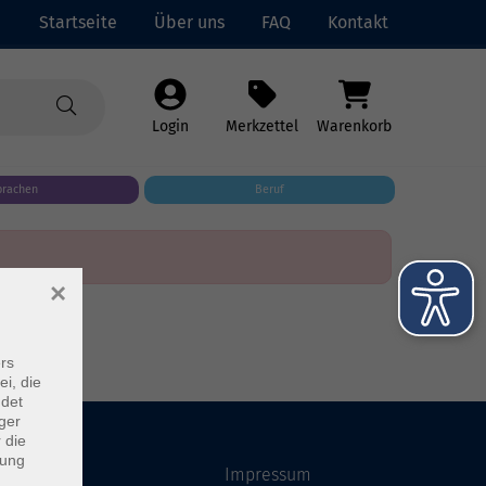
Startseite
Über uns
FAQ
Kontakt
Login
Merkzettel
Warenkorb
prachen
Beruf
×
rs
ei, die
ndet
ger
 die
dung
Startseite
Impressum