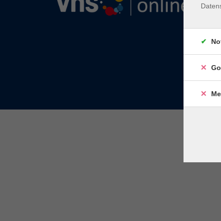
Daten
No
Go
Me