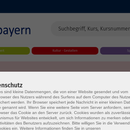
eit
Kultur - Gestalten
S
enschutz
s sind kleine Datenmengen, die von einer Website gesendet und vom
owser des Nutzers während des Surfens auf dem Computer des Nutze
chert werden. Ihr Browser speichert jede Nachricht in einer kleinen Dat
 genannt wird. Wenn Sie eine weitere Seite vom Server anfordern, se
owser das Cookie an den Server zurück. Cookies wurden als zuverlässi
ismus für Websites entwickelt, um sich Informationen zu merken oder
tivitäten des Benutzers aufzuzeichnen. Bitte willigen Sie in die Verwen
okies ein. Weitere Informationen finden Sie in unseren