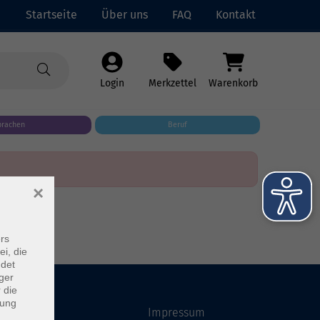
Startseite
Über uns
FAQ
Kontakt
Login
Merkzettel
Warenkorb
prachen
Beruf
×
rs
ei, die
ndet
ger
 die
dung
Startseite
Impressum