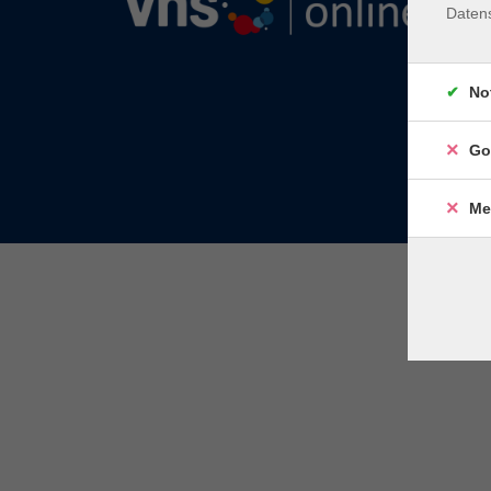
Daten
No
Go
Me