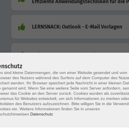
Effiziente Anwendungstechniken für die P
LERNSNACK: Outlook - E-Mail Vorlagen
Universelles Webdesign mit WordPress
enschutz
s sind kleine Datenmengen, die von einer Website gesendet und vom
owser des Nutzers während des Surfens auf dem Computer des Nutze
KI-Facts: Das kleine große KI-ABC Vol. I
chert werden. Ihr Browser speichert jede Nachricht in einer kleinen Dat
Basis: Generative KI verstehen – Grundlagen,
 genannt wird. Wenn Sie eine weitere Seite vom Server anfordern, se
Funktionsweise, Einordnung
owser das Cookie an den Server zurück. Cookies wurden als zuverlässi
ismus für Websites entwickelt, um sich Informationen zu merken oder
tivitäten des Benutzers aufzuzeichnen. Bitte willigen Sie in die Verwen
okies ein. Weitere Informationen finden Sie in unseren
Printdesign mit Adobe InDesign
schutzhinweisen.
Datenschutz