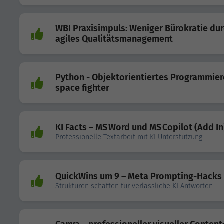
WBI Praxisimpuls: Weniger Bürokratie du
agiles Qualitätsmanagement
Python - Objektorientiertes Programmier
space fighter
KI Facts – MS Word und MS Copilot (Add In
Professionelle Textarbeit mit KI Unterstützung
QuickWins um 9 – Meta Prompting-Hacks
Strukturen schaffen für verlässliche KI Antworten