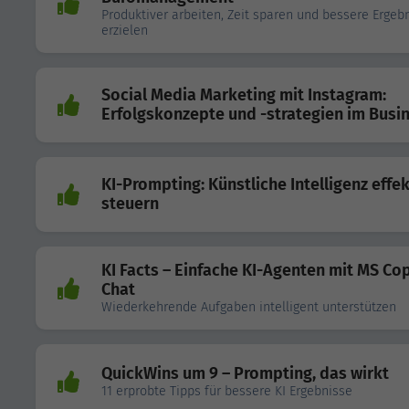
Produktiver arbeiten, Zeit sparen und bessere Ergeb
erzielen
Social Media Marketing mit Instagram:
Erfolgskonzepte und -strategien im Busi
KI-Prompting: Künstliche Intelligenz effek
steuern
KI Facts – Einfache KI-Agenten mit MS Cop
Chat
Wiederkehrende Aufgaben intelligent unterstützen
QuickWins um 9 – Prompting, das wirkt
11 erprobte Tipps für bessere KI Ergebnisse