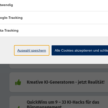
twendig
KI Facts: Das kleine große KI-ABC Vol. II
Wirksames Prompting – Struktur, Präzision, Ergebnisq
ogle-Tracking
KI Facts: Das kleine große KI-ABC Vol. III
ta-Tracking
Generative KI strategisch nutzen – Integration und
Produktivität
Auswahl speichern
Alle Cookies akzeptieren und schl
KI Facts: Einführung in generative KI-Mod
Produktiv arbeiten mit modernen Systemen im Beru
Kreative KI-Generatoren - jetzt Realität!
QuickWins um 9 – 33 KI-Hacks für das
Büromanagement