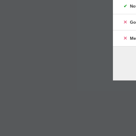
No
Go
Me