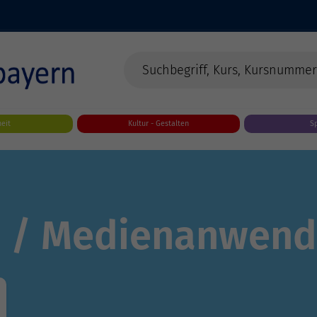
eit
Kultur - Gestalten
S
T- / Medienanwen