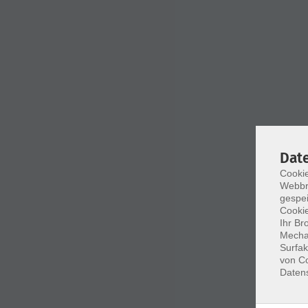
Dat
Cookie
Webbr
gespei
Cookie
Ihr Br
Mechan
Surfak
von Co
Daten