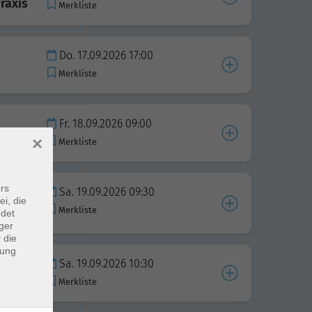
raxis
Merkliste
Do. 17.09.2026 17:00
Merkliste
Fr. 18.09.2026 09:00
×
Merkliste
rs
Sa. 19.09.2026 09:30
ei, die
Merkliste
ndet
ger
 die
dung
Sa. 19.09.2026 10:30
Merkliste