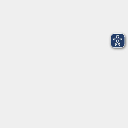
Startseite
Über uns
FAQ
Kontakt
Impressum
AGB
Datenschutzerklärung
Barrierefreiheitserklärung
Widerruf