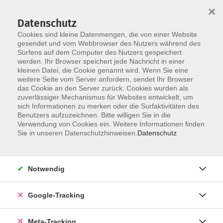
×
Datenschutz
Cookies sind kleine Datenmengen, die von einer Website
gesendet und vom Webbrowser des Nutzers während des
Surfens auf dem Computer des Nutzers gespeichert
Skip to main content
Sie sind hier:
werden. Ihr Browser speichert jede Nachricht in einer
Sprachen
Bosnisch, Kroatisch, Serbisch
kleinen Datei, die Cookie genannt wird. Wenn Sie eine
weitere Seite vom Server anfordern, sendet Ihr Browser
das Cookie an den Server zurück. Cookies wurden als
Kroatisch A1 ab Lektion 7
zuverlässiger Mechanismus für Websites entwickelt, um
Online-Kurs
sich Informationen zu merken oder die Surfaktivitäten des
Benutzers aufzuzeichnen. Bitte willigen Sie in die
Verwendung von Cookies ein. Weitere Informationen finden
Vorkenntnisse: Lektionen 1 bis 6
Sie in unseren Datenschutzhinweisen.
Datenschutz
Material
Notwendig
Bitte besorgen: Razgovarajte s nama A1-A2 (Auflage 2022),
Kursbuch ISBN 978-953-169-427-8 und Übungsbuch ISBN
Google-Tracking
978-953-169-493-3. Falls Sie das Unterrichtsmaterial
brauchen, melden Sie sich bitte nach der Anmeldung
beim Fachgebiet; das Set wird für € 51.- in Kroatien
Meta-Tracking