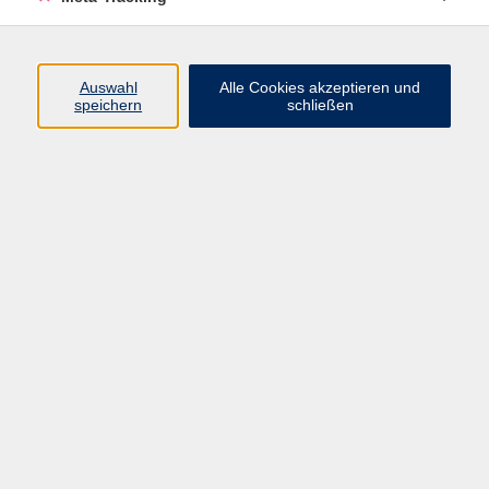
bestellt.
Auswahl
Alle Cookies akzeptieren und
speichern
schließen
73,00 €
Gebühr
Kursnummer:
W554129
Start
Ende
Mi. 15.07.2026
Mi. 30.09.2026
18:00 Uhr
19:30 Uhr
5 Termine
Dozent*in:
Josipa Zeko