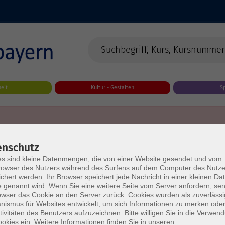
eit
Kultur - Gestalten
S
enschutz
s sind kleine Datenmengen, die von einer Website gesendet und vom
owser des Nutzers während des Surfens auf dem Computer des Nutze
chert werden. Ihr Browser speichert jede Nachricht in einer kleinen Dat
 genannt wird. Wenn Sie eine weitere Seite vom Server anfordern, se
owser das Cookie an den Server zurück. Cookies wurden als zuverlässi
ismus für Websites entwickelt, um sich Informationen zu merken oder
tivitäten des Benutzers aufzuzeichnen. Bitte willigen Sie in die Verwen
okies ein. Weitere Informationen finden Sie in unseren