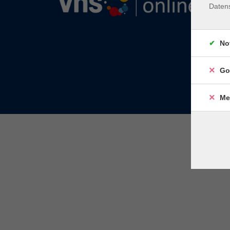
Daten
No
Go
Me