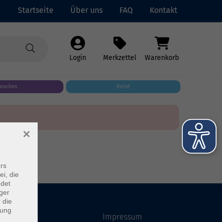
Startseite
Über uns
FAQ
Kontakt
Login
Merkzettel
Warenkorb
prachen
Beruf
×
rs
ei, die
ndet
ger
 die
dung
Startseite
Impressum