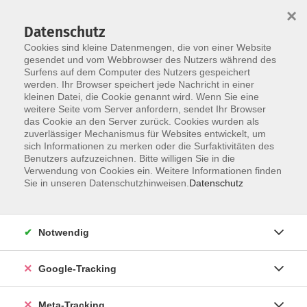
×
Datenschutz
Cookies sind kleine Datenmengen, die von einer Website
gesendet und vom Webbrowser des Nutzers während des
Surfens auf dem Computer des Nutzers gespeichert
Skip to main content
werden. Ihr Browser speichert jede Nachricht in einer
kleinen Datei, die Cookie genannt wird. Wenn Sie eine
Portugiesisch/Brasilianisch
weitere Seite vom Server anfordern, sendet Ihr Browser
das Cookie an den Server zurück. Cookies wurden als
zuverlässiger Mechanismus für Websites entwickelt, um
sich Informationen zu merken oder die Surfaktivitäten des
Benutzers aufzuzeichnen. Bitte willigen Sie in die
Verwendung von Cookies ein. Weitere Informationen finden
Sie in unseren Datenschutzhinweisen.
Datenschutz
0 Kurse
zurück zu Diverse Fremdsprachen
Notwendig
Google-Tracking
Ergebnisse filtern
Meta-Tracking