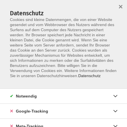
×
Datenschutz
Cookies sind kleine Datenmengen, die von einer Website
gesendet und vom Webbrowser des Nutzers während des
Surfens auf dem Computer des Nutzers gespeichert
Skip to main content
Sie sind hier:
werden. Ihr Browser speichert jede Nachricht in einer
Sprachen
Französisch
kleinen Datei, die Cookie genannt wird. Wenn Sie eine
weitere Seite vom Server anfordern, sendet Ihr Browser
das Cookie an den Server zurück. Cookies wurden als
Apéro en français - Französisch A2
zuverlässiger Mechanismus für Websites entwickelt, um
Sommergespräche (max. 4 Teilnehmende)
sich Informationen zu merken oder die Surfaktivitäten des
Benutzers aufzuzeichnen. Bitte willigen Sie in die
Verwendung von Cookies ein. Weitere Informationen finden
Cinq soirées d'été, beaucoup de français et un peu de
Sie in unseren Datenschutzhinweisen.
Datenschutz
vacances – ganz ohne Koffer packen.
Den Tag entspannt ausklingen lassen, ein kühles Getränk
Notwendig
genießen und dabei ganz nebenbei Französisch sprechen
– genau darum geht es in diesem sommerlichen
Konversationskurs.
Google-Tracking
An fünf lockeren Sommerabenden treffen wir uns zu
Meta-Tracking