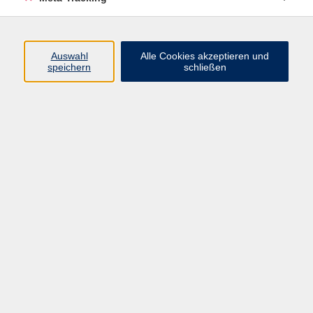
unterhaltsamen Gesprächen über Frankreich, das
französische
savoir-vivre
, Reisen, Kulinarik, Kultur und
alles, was Lust auf den nächsten Frankreichurlaub macht.
Auswahl
Alle Cookies akzeptieren und
speichern
schließen
Gebühr: 70,00 € (nicht
Gebühr
rabattierbar)
In den Warenkorb
Kursnummer:
26OP408cb204
Start
Ende
Mi. 15.07.2026
Mi. 19.08.2026
19:30 Uhr
20:30 Uhr
Veranstalter: