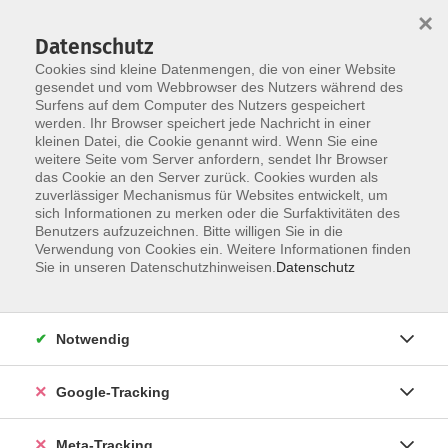
×
Datenschutz
Cookies sind kleine Datenmengen, die von einer Website
gesendet und vom Webbrowser des Nutzers während des
Surfens auf dem Computer des Nutzers gespeichert
Skip to main content
werden. Ihr Browser speichert jede Nachricht in einer
C1 – Fachkundige
kleinen Datei, die Cookie genannt wird. Wenn Sie eine
weitere Seite vom Server anfordern, sendet Ihr Browser
Sprachverwendung
das Cookie an den Server zurück. Cookies wurden als
zuverlässiger Mechanismus für Websites entwickelt, um
sich Informationen zu merken oder die Surfaktivitäten des
Benutzers aufzuzeichnen. Bitte willigen Sie in die
Verwendung von Cookies ein. Weitere Informationen finden
Sie in unseren Datenschutzhinweisen.
Datenschutz
2 Kurse
zurück zu Französisch
Notwendig
Google-Tracking
Ergebnisse filtern
Meta-Tracking