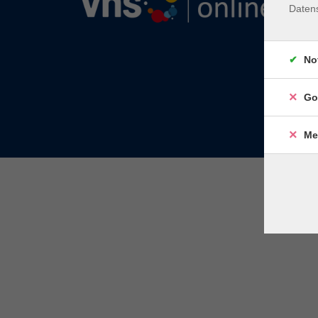
Daten
No
Go
Me