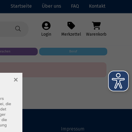
Startseite
Über uns
FAQ
Kontakt
Login
Merkzettel
Warenkorb
prachen
Beruf
×
rs
ei, die
ndet
ger
 die
dung
Startseite
Impressum