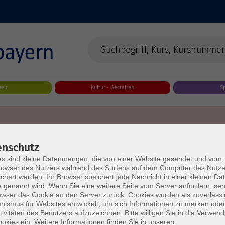
eit
Kultur - Gestalten
S
enschutz
s sind kleine Datenmengen, die von einer Website gesendet und vom
owser des Nutzers während des Surfens auf dem Computer des Nutze
chert werden. Ihr Browser speichert jede Nachricht in einer kleinen Dat
 genannt wird. Wenn Sie eine weitere Seite vom Server anfordern, se
owser das Cookie an den Server zurück. Cookies wurden als zuverlässi
ismus für Websites entwickelt, um sich Informationen zu merken oder
tivitäten des Benutzers aufzuzeichnen. Bitte willigen Sie in die Verwen
okies ein. Weitere Informationen finden Sie in unseren