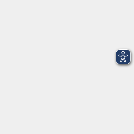
Italienisch für die Reise A 2/B 1
Do. 17.09.2026 19:00
Merkliste
Italienisch A 1 - Survival Italienisch
Fr. 18.09.2026 16:00
Merkliste
Italienisch Auffrischungskurs A 2/B 1 am
Samstag
Sa. 19.09.2026 10:00
Merkliste