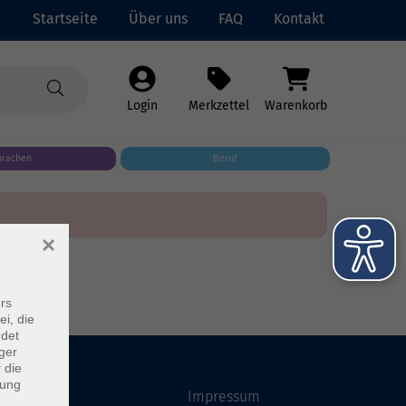
Startseite
Über uns
FAQ
Kontakt
Login
Merkzettel
Warenkorb
prachen
Beruf
×
rs
ei, die
ndet
ger
 die
dung
Startseite
Impressum