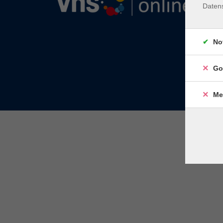
Daten
No
Go
Me