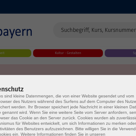
eit
Kultur - Gestalten
S
enschutz
s sind kleine Datenmengen, die von einer Website gesendet und vom
owser des Nutzers während des Surfens auf dem Computer des Nutze
chert werden. Ihr Browser speichert jede Nachricht in einer kleinen Dat
 genannt wird. Wenn Sie eine weitere Seite vom Server anfordern, se
owser das Cookie an den Server zurück. Cookies wurden als zuverlässi
ismus für Websites entwickelt, um sich Informationen zu merken oder
tivitäten des Benutzers aufzuzeichnen. Bitte willigen Sie in die Verwen
okies ein. Weitere Informationen finden Sie in unseren