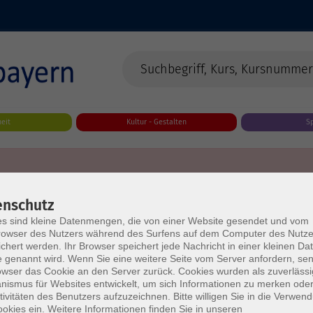
eit
Kultur - Gestalten
S
enschutz
s sind kleine Datenmengen, die von einer Website gesendet und vom
owser des Nutzers während des Surfens auf dem Computer des Nutze
chert werden. Ihr Browser speichert jede Nachricht in einer kleinen Dat
 genannt wird. Wenn Sie eine weitere Seite vom Server anfordern, se
owser das Cookie an den Server zurück. Cookies wurden als zuverlässi
ismus für Websites entwickelt, um sich Informationen zu merken oder
tivitäten des Benutzers aufzuzeichnen. Bitte willigen Sie in die Verwen
okies ein. Weitere Informationen finden Sie in unseren