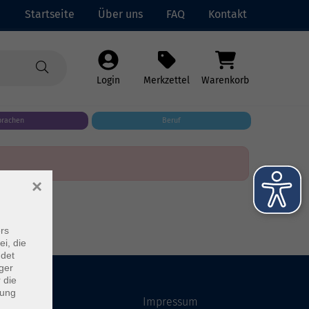
Startseite
Über uns
FAQ
Kontakt
Login
Merkzettel
Warenkorb
prachen
Beruf
×
rs
ei, die
ndet
ger
 die
dung
Startseite
Impressum