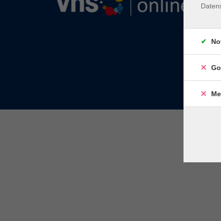
Daten
No
Go
Me