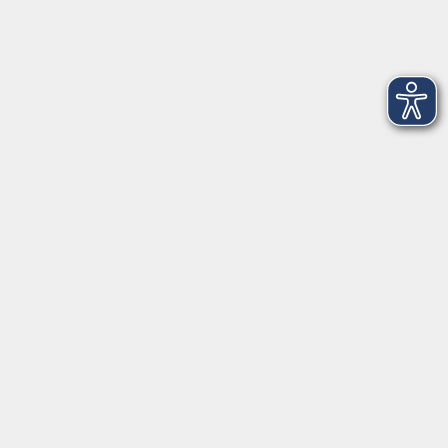
Di. 12.01.2027 18:00
Merkliste
Italienisch C1 - Online
Sa. 16.01.2027 10:30
Merkliste
Portugiesisch: Sopas / Suppen
Di. 19.01.2027 18:00
Merkliste