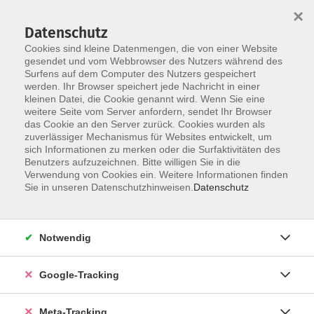
×
Datenschutz
Cookies sind kleine Datenmengen, die von einer Website
gesendet und vom Webbrowser des Nutzers während des
Surfens auf dem Computer des Nutzers gespeichert
Skip to main content
Sie sind hier:
werden. Ihr Browser speichert jede Nachricht in einer
Sprachen
Spanisch
kleinen Datei, die Cookie genannt wird. Wenn Sie eine
weitere Seite vom Server anfordern, sendet Ihr Browser
das Cookie an den Server zurück. Cookies wurden als
Schnupperkurs: Spanisch B1 für Frühaufsteher
zuverlässiger Mechanismus für Websites entwickelt, um
(max. 4 Teilnehmende)
sich Informationen zu merken oder die Surfaktivitäten des
Benutzers aufzuzeichnen. Bitte willigen Sie in die
Verwendung von Cookies ein. Weitere Informationen finden
Ein Kursformat für alle, die die frühen Morgenstunden
Sie in unseren Datenschutzhinweisen.
Datenschutz
produktiv nutzen möchten.
Der Kurs findet vor der regulären Arbeitszeit statt – so
Notwendig
bleibt der Feierabend frei für Familie, Erholung oder
Freizeit.
Google-Tracking
✔️
Morgens ist die geistige Aufnahmefähigkeit bei vielen
Menschen besonders hoch – ein optimaler Zeitpunkt zum
Meta-Tracking