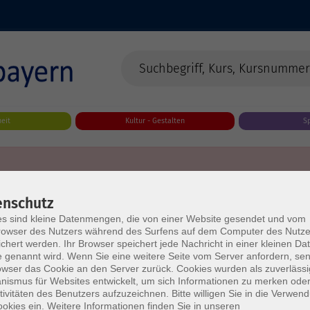
eit
Kultur - Gestalten
S
enschutz
s sind kleine Datenmengen, die von einer Website gesendet und vom
owser des Nutzers während des Surfens auf dem Computer des Nutze
chert werden. Ihr Browser speichert jede Nachricht in einer kleinen Dat
 genannt wird. Wenn Sie eine weitere Seite vom Server anfordern, se
owser das Cookie an den Server zurück. Cookies wurden als zuverlässi
ismus für Websites entwickelt, um sich Informationen zu merken oder
tivitäten des Benutzers aufzuzeichnen. Bitte willigen Sie in die Verwen
okies ein. Weitere Informationen finden Sie in unseren