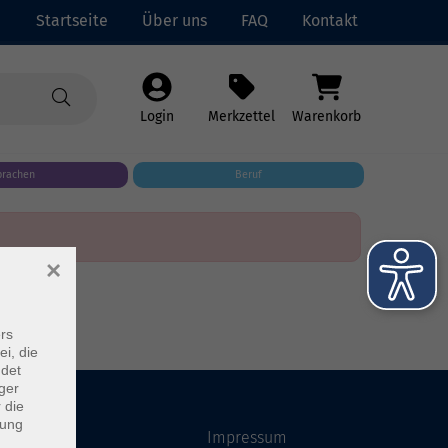
Startseite
Über uns
FAQ
Kontakt
Login
Merkzettel
Warenkorb
prachen
Beruf
×
rs
ei, die
ndet
ger
 die
dung
Startseite
Impressum