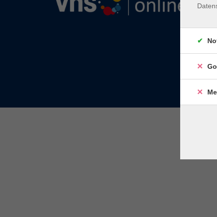
Daten
No
Go
Me