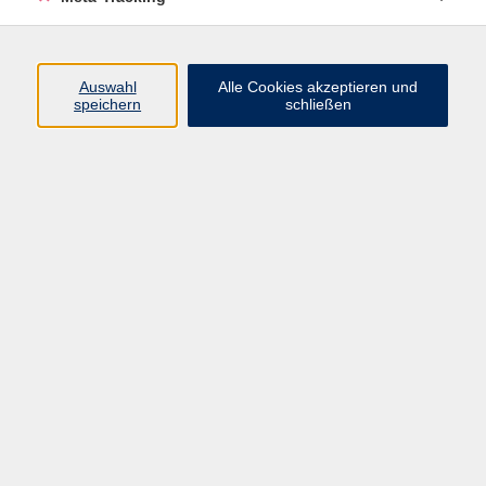
Auswahl
Alle Cookies akzeptieren und
Ergebnisse filtern
speichern
schließen
Russisch B1 (ab Lektion 7)
Mo. 28.09.2026 18:30
Merkliste