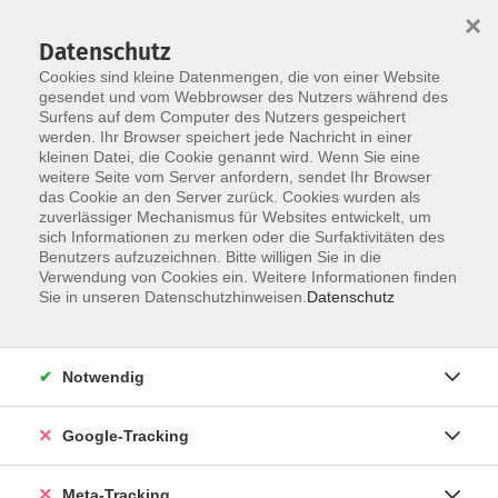
×
Datenschutz
Cookies sind kleine Datenmengen, die von einer Website
gesendet und vom Webbrowser des Nutzers während des
Surfens auf dem Computer des Nutzers gespeichert
Skip to main content
werden. Ihr Browser speichert jede Nachricht in einer
kleinen Datei, die Cookie genannt wird. Wenn Sie eine
Russisch
weitere Seite vom Server anfordern, sendet Ihr Browser
das Cookie an den Server zurück. Cookies wurden als
zuverlässiger Mechanismus für Websites entwickelt, um
sich Informationen zu merken oder die Surfaktivitäten des
Benutzers aufzuzeichnen. Bitte willigen Sie in die
Verwendung von Cookies ein. Weitere Informationen finden
Sie in unseren Datenschutzhinweisen.
Datenschutz
1 Kurs
zurück zu Weitere Sprachen
Notwendig
Kurse nach Themen
Google-Tracking
B 1 Mittelstufe 2
1
Meta-Tracking