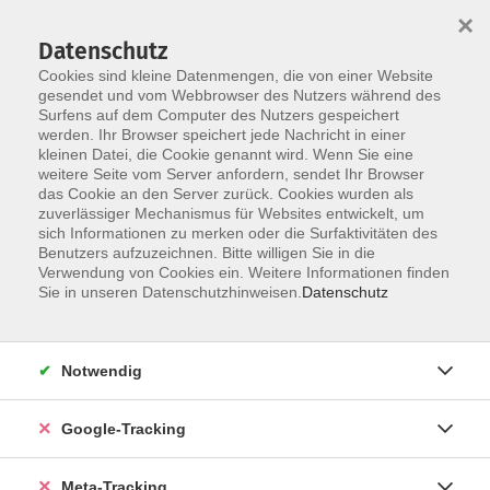
×
Datenschutz
Cookies sind kleine Datenmengen, die von einer Website
gesendet und vom Webbrowser des Nutzers während des
Surfens auf dem Computer des Nutzers gespeichert
Skip to main content
werden. Ihr Browser speichert jede Nachricht in einer
kleinen Datei, die Cookie genannt wird. Wenn Sie eine
Sprachen
weitere Seite vom Server anfordern, sendet Ihr Browser
das Cookie an den Server zurück. Cookies wurden als
zuverlässiger Mechanismus für Websites entwickelt, um
sich Informationen zu merken oder die Surfaktivitäten des
Benutzers aufzuzeichnen. Bitte willigen Sie in die
Verwendung von Cookies ein. Weitere Informationen finden
Sie in unseren Datenschutzhinweisen.
Datenschutz
48 Kurse
Notwendig
Kurse nach Themen
Arabisch
3
Google-Tracking
Chinesisch
1
Meta-Tracking