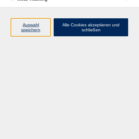
Englisch
3
Französisch
3
Griechisch
2
Auswahl
Alle Cookies akzeptieren und
speichern
schließen
Italienisch
6
Japanisch
2
Kurse in Herkunftssprachen
1
Russisch
1
Schwedisch
4
Sprache & Kultur
7
Türkisch
3
Weitere Sprachen
32
Ergebnisse filtern