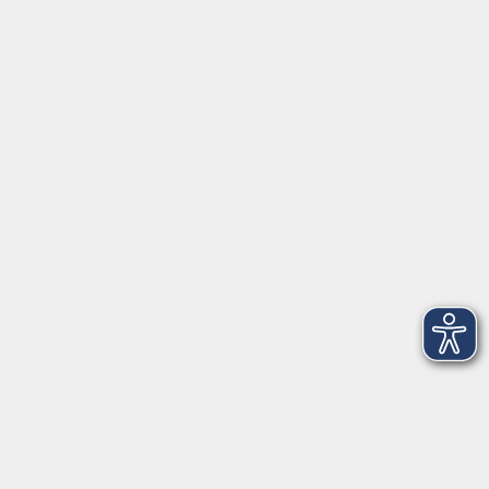
Hebräisch für Teilnehmende ohne
Vorkenntnisse
Mo. 19.10.2026 19:30
Merkliste
Ägyptisches Arabisch für Teilnehmende ohne
Vorkenntnisse
Fr. 23.10.2026 17:00
Merkliste
Schottisch-Gälisch kompakt
Fr. 23.10.2026 18:00