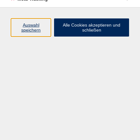
9,00 €
Gebühr
Auswahl
Alle Cookies akzeptieren und
speichern
schließen
In den Warenkorb
Kursnummer:
261-23385
Start
Ende
Do. 17.09.2026
Do. 17.09.2026
19:00 Uhr
20:30 Uhr
1 Termin
Dozent*in:
Christine Hornberger
Veranstalter: