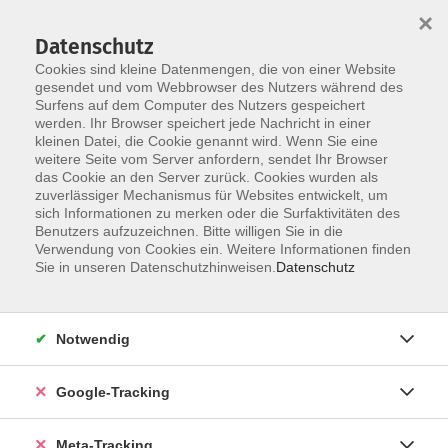
×
Datenschutz
Cookies sind kleine Datenmengen, die von einer Website
gesendet und vom Webbrowser des Nutzers während des
Surfens auf dem Computer des Nutzers gespeichert
Skip to main content
Sie sind hier:
werden. Ihr Browser speichert jede Nachricht in einer
Kultur – Gestalten
Kunst / Kulturgeschichte
kleinen Datei, die Cookie genannt wird. Wenn Sie eine
weitere Seite vom Server anfordern, sendet Ihr Browser
das Cookie an den Server zurück. Cookies wurden als
Tracht, Dirndl, Lederhosen
zuverlässiger Mechanismus für Websites entwickelt, um
Auf den Spuren der Wiesn-Bekleidung
sich Informationen zu merken oder die Surfaktivitäten des
Benutzers aufzuzeichnen. Bitte willigen Sie in die
Verwendung von Cookies ein. Weitere Informationen finden
Dirndl und Tracht sind für viele so typisch München wie
Sie in unseren Datenschutzhinweisen.
Datenschutz
Bier und Oktoberfest. Doch ursprünglich bedeutete
Tracht nur „das, was getragen wird“. Wir entdecken, wie
sich Dirndl und Lederhosn zur Volkstracht entwickelten,
Notwendig
warum das Dirndl erst spät zur Wiesn-Bekleidung wurde
und was die Schleifen über das Anbandeln verraten.
Google-Tracking
Meta-Tracking