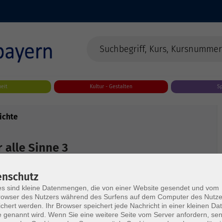
eit
Kultur - Gestalten
S
ichte
 alle Sinne 3
! Seien Sie dabei, wenn sich drei Freund:innen
enschutz
 bedeutende Kunstwerke aus der Neuen Pinakothek
s sind kleine Datenmengen, die von einer Website gesendet und vom
tauschen. Andrea Weniger leitet die Bildung und
owser des Nutzers während des Surfens auf dem Computer des Nutze
chert werden. Ihr Browser speichert jede Nachricht in einer kleinen Dat
 Meister arbeitet an der Neuen Pinakothek in
 genannt wird. Wenn Sie eine weitere Seite vom Server anfordern, se
ger Erfahrung in der Kunstvermittlung. Claudia