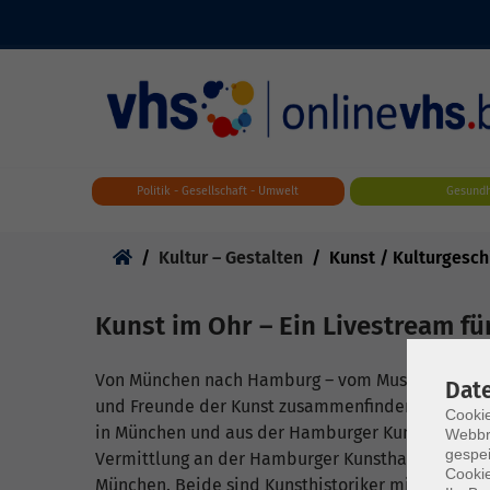
Skip to main content
Politik - Gesellschaft - Umwelt
Gesundh
Sie sind hier:
Kultur – Gestalten
Kunst / Kulturgesch
Kunst im Ohr – Ein Livestream für
Von München nach Hamburg – vom Museum zu Ihnen
Dat
und Freunde der Kunst zusammenfinden und über
Cookie
in München und aus der Hamburger Kunsthalle aus
Webbr
gespei
Vermittlung an der Hamburger Kunsthalle, Jochen
Cookie
München. Beide sind Kunsthistoriker mit langjähri