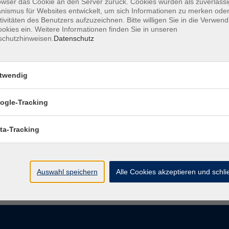
owser das Cookie an den Server zurück. Cookies wurden als zuverlässi
le Angebote für Menschen mit Sehbehinderung.
ismus für Websites entwickelt, um sich Informationen zu merken oder
tivitäten des Benutzers aufzuzeichnen. Bitte willigen Sie in die Verwen
chen und der Hamburger Kunsthalle.
okies ein. Weitere Informationen finden Sie in unseren
schutzhinweisen.
Datenschutz
twendig
ogle-Tracking
ta-Tracking
Auswahl speichern
Alle Cookies akzeptieren und schl