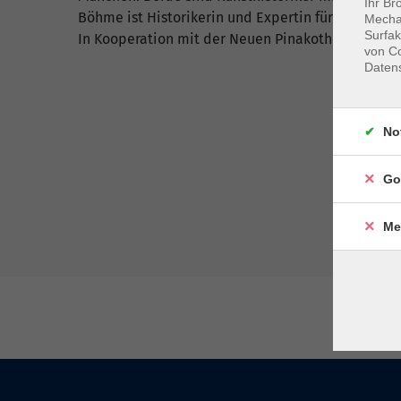
Ihr Br
Böhme ist Historikerin und Expertin für kulturel
Mechan
Surfak
In Kooperation mit der Neuen Pinakothek in Mün
von Co
Daten
No
Go
Me