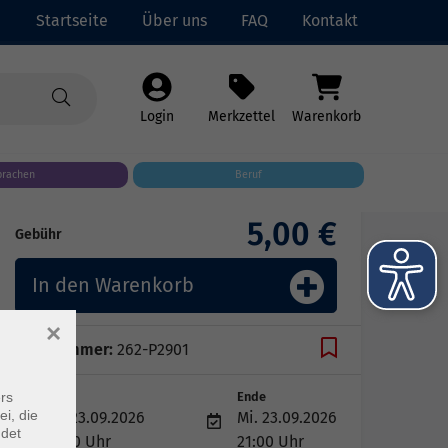
Startseite
Über uns
FAQ
Kontakt
Login
Merkzettel
Warenkorb
prachen
Beruf
5,00 €
Gebühr
In den Warenkorb
×
Kursnummer:
262-P2901
rs
Start
Ende
ei, die
Mi. 23.09.2026
Mi. 23.09.2026
ndet
19:30 Uhr
21:00 Uhr