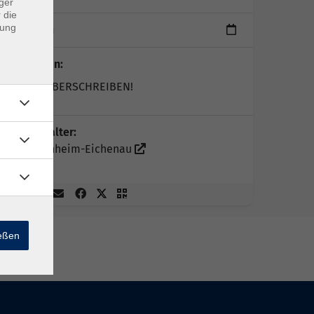
ger
 die
dung
1 Termin
Dozent*in:
NICHT ÜBERSCHREIBEN!
Veranstalter:
vhs Puchheim-Eichenau
ießen