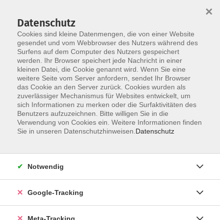
×
Datenschutz
Cookies sind kleine Datenmengen, die von einer Website
gesendet und vom Webbrowser des Nutzers während des
Surfens auf dem Computer des Nutzers gespeichert
Skip to main content
Sie sind hier:
werden. Ihr Browser speichert jede Nachricht in einer
Kultur – Gestalten
Kunst / Kulturgeschichte
kleinen Datei, die Cookie genannt wird. Wenn Sie eine
weitere Seite vom Server anfordern, sendet Ihr Browser
das Cookie an den Server zurück. Cookies wurden als
vhs.wissen live: Kunst im Ohr – Ein Livestream für
zuverlässiger Mechanismus für Websites entwickelt, um
alle Sinne 3 - online
sich Informationen zu merken oder die Surfaktivitäten des
Benutzers aufzuzeichnen. Bitte willigen Sie in die
Verwendung von Cookies ein. Weitere Informationen finden
Von München nach Hamburg – vom Museum zu Ihnen!
Sie in unseren Datenschutzhinweisen.
Datenschutz
Seien Sie dabei, wenn sich vier Freund*innen der Kunst
zusammenfinden und über
bedeutende Kunstwerke aus der Neuen Pinakothek in
Notwendig
München und aus der Hamburger
Kunsthalle austauschen.
Google-Tracking
Diesmal widmen wir uns zwei Frauenfiguren von Edgar
Meta-Tracking