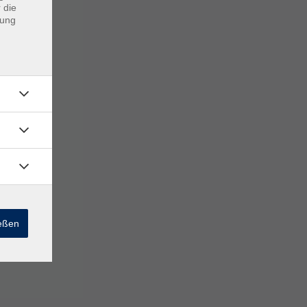
 die
dung
ießen