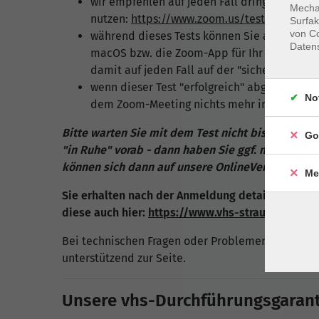
wir empfehlen auf jeden Fall dringend, im V
Mechan
nutzen:
https://www.zoom.us/test
Surfak
von Co
während dieses Tests können Sie auf Wunsc
Daten
macOS bzw. die Zoom-App für Ihr mobiles Ge
damit auf jeden Fall auf der "sicheren Seite"
wenn dieser Test "erfolgreich" abgeschlosse
No
dem Zoom-Meeting nichts mehr im Wege st
Bitte warten Sie mit dem Test nicht bis kurz vo
Go
"in Ruhe" vorab - dann haben Sie ggf. noch ausr
können sich dann auf unsere OnlineVeranstaltung
Me
Sie erhalten nach der Anmeldung detaillierte Anl
diese auch hier:
https://www.vhs-straubing.de/
Bei technischen Fragen oder Problemen stehen wi
unterstützend zur Seite.
Unsere vhs-Durchführungsgaranti