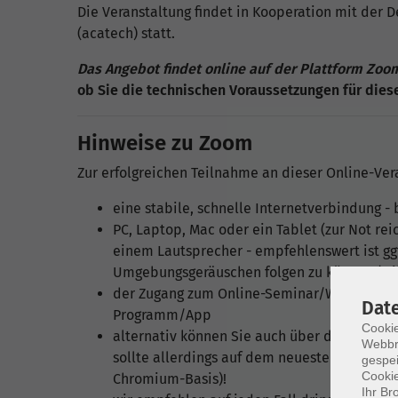
Die Veranstaltung findet in Kooperation mit der
(acatech) statt.
Das Angebot findet online auf der Plattform Zoom
ob Sie die technischen Voraussetzungen für dies
Hinweise zu Zoom
Zur erfolgreichen Teilnahme an dieser Online-Ver
eine stabile, schnelle Internetverbindung -
PC, Laptop, Mac oder ein Tablet (zur Not re
einem Lautsprecher - empfehlenswert ist ggf
Umgebungsgeräuschen folgen zu können (Mik
der Zugang zum Online-Seminar/Webinar/Liv
Dat
Programm/App
Cookie
alternativ können Sie auch über den Browser
Webbr
sollte allerdings auf dem neuesten Stand se
gespei
Cookie
Chromium-Basis)!
Ihr Br