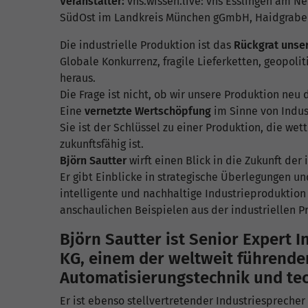
Veranstalter:
vhs.wissen.live: vhs Esslingen am Nec
SüdOst im Landkreis München gGmbH, Haidgraben
Die industrielle Produktion ist das
Rückgrat unse
Globale Konkurrenz, fragile Lieferketten, geopoli
heraus.
Die Frage ist nicht, ob wir unsere Produktion neu
Eine
vernetzte Wertschöpfung
im Sinne von Indust
Sie ist der Schlüssel zu einer Produktion, die wet
zukunftsfähig ist.
Björn Sautter
wirft einen Blick in die Zukunft der
Er gibt Einblicke in strategische Überlegungen u
intelligente und nachhaltige Industrieproduktion
anschaulichen Beispielen aus der industriellen Pr
Björn Sautter
ist Senior Expert I
KG, einem der weltweit führend
Automatisierungstechnik und tec
Er ist ebenso stellvertretender Industriesprecher