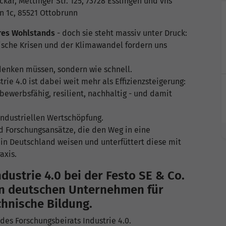
kar, Mettinger Str. 125, 73728 Esslingen und vhs
 1c, 85521 Ottobrunn
res Wohlstands
- doch sie steht massiv unter Druck:
tische Krisen und der Klimawandel fordern uns
 denken müssen, sondern wie schnell.
rie 4.0 ist dabei weit mehr als Effizienzsteigerung:
tbewerbsfähig, resilient, nachhaltig - und damit
 industriellen Wertschöpfung.
nd Forschungsansätze, die den Weg in eine
 in Deutschland weisen und unterfüttert diese mit
axis.
ndustrie 4.0 bei der Festo SE & Co.
en deutschen Unternehmen für
hnische Bildung.
 des Forschungsbeirats Industrie 4.0.