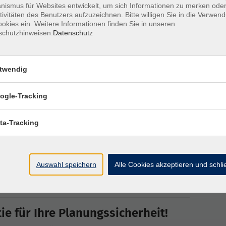
orfeld diesen kurzen Selbst-Test von Zoom zu
ismus für Websites entwickelt, um sich Informationen zu merken oder
tivitäten des Benutzers aufzuzeichnen. Bitte willigen Sie in die Verwen
okies ein. Weitere Informationen finden Sie in unseren
h auch gleich das Zoom-Programm für Windows oder
schutzhinweisen.
Datenschutz
rät (Tablet oder Smartphone) installieren und sind
.
n wurde, sollte einer erfolgreichen Teilnahme an
twendig
ehen!
r Beginn der Veranstaltung, sondern machen diesen
ogle-Tracking
eichend Zeit, die Problemlösung anzugehen und
 freuen...
ta-Tracking
eitungen für die Nutzung von Zoom - bzw. finden
zoom
Auswahl speichern
Alle Cookies akzeptieren und schl
r Ihnen während unserer ServiceZeiten gerne
e für Ihre Planungssicherheit!