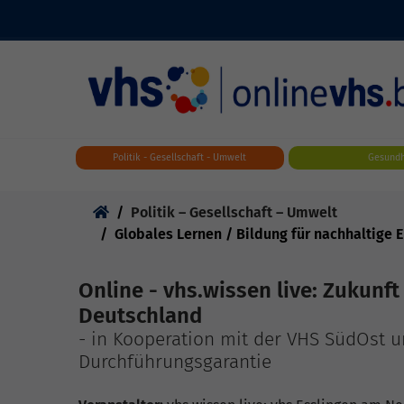
Skip to main content
Politik - Gesellschaft - Umwelt
Gesundh
Sie sind hier:
Politik – Gesellschaft – Umwelt
Globales Lernen / Bildung für nachhaltige
Online - vhs.wissen live: Zukunft
Deutschland
- in Kooperation mit der VHS SüdOst u
Durchführungsgarantie