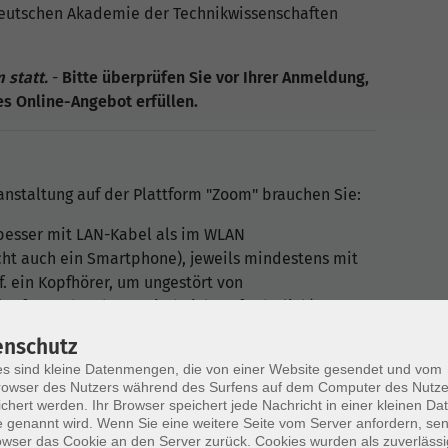
 Deutschen Akademie der Technikwissenschaften
 statt.
-
Bitte überprüfen Sie vor Ihrer Anmeldung,
es Online-Angebot erfüllen.
anstaltung auf der Plattform "Zoom" brauchen Sie:
 besser mit LAN-Kabel als im WLAN
icht auch ein Smartphone), jeweils mindestens mit
. ein Kopfhörer, um ungestört von
rofon und Webcam sind nicht erforderlich)
e-Stream/Meeting erfolgt über ein kleines
enschutz
s sind kleine Datenmengen, die von einer Website gesendet und vom
 beitreten (keine Installation notwendig - dieser
owser des Nutzers während des Surfens auf dem Computer des Nutze
in: Firefox, Chrome oder der neue Edge auf
chert werden. Ihr Browser speichert jede Nachricht in einer kleinen Dat
 genannt wird. Wenn Sie eine weitere Seite vom Server anfordern, se
owser das Cookie an den Server zurück. Cookies wurden als zuverlässi