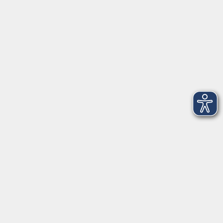
Startseite
Über uns
FAQ
Kontakt
Impressum
AGB
Datenschutzerklärung
Barrierefreiheitserklärung
Widerruf