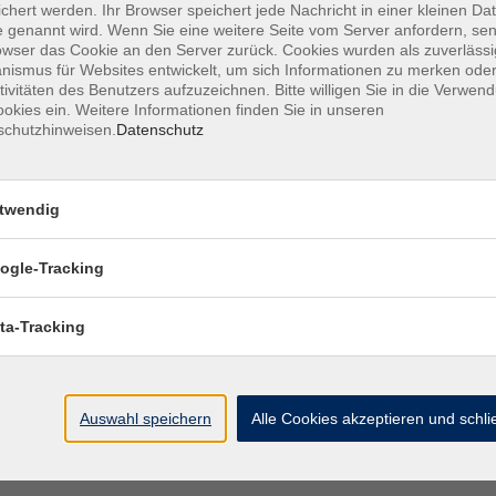
chert werden. Ihr Browser speichert jede Nachricht in einer kleinen Dat
Sie einen Überblick über das Phänomen der
 genannt wird. Wenn Sie eine weitere Seite vom Server anfordern, se
owser das Cookie an den Server zurück. Cookies wurden als zuverlässi
ismus für Websites entwickelt, um sich Informationen zu merken oder
tivitäten des Benutzers aufzuzeichnen. Bitte willigen Sie in die Verwen
okies ein. Weitere Informationen finden Sie in unseren
schutzhinweisen.
Datenschutz
twendig
ogle-Tracking
ta-Tracking
Auswahl speichern
Alle Cookies akzeptieren und schl