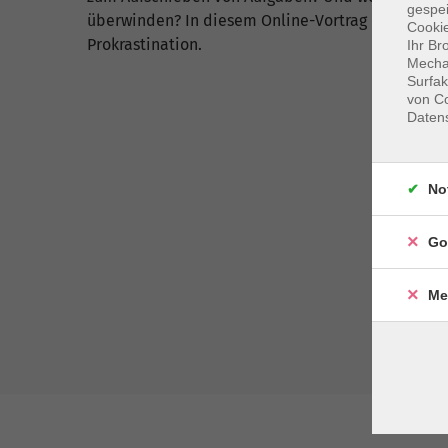
gespei
überwinden? In diesem Online-Vortrag erhalten 
Cookie
Prokrastination.
Ihr Br
Mechan
Surfak
von Co
Daten
No
Go
Me