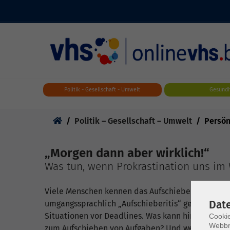
Skip to main content
Politik - Gesellschaft - Umwelt
Gesundh
Sie sind hier:
Politik – Gesellschaft – Umwelt
Persön
„Morgen dann aber wirklich!“
Was tun, wenn Prokrastination uns im
Viele Menschen kennen das Aufschieben unangene
Dat
umgangssprachlich „Aufschieberitis“ genannt. Un
Situationen vor Deadlines. Was kann hinter der P
Cookie
Webbr
zum Aufschieben von Aufgaben? Und welche Strateg