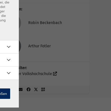
ei, die
ndet
Dozent*in:
ger
 die
dung
Robin Beckenbach
Arthur Fotler
Veranstalter:
Münchner Volkshochschule
ießen