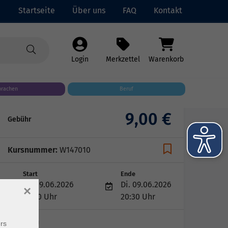
Startseite
Über uns
FAQ
Kontakt
Login
Merkzettel
Warenkorb
prachen
Beruf
9,00 €
Gebühr
Kursnummer:
W147010
Start
Ende
Di. 09.06.2026
Di. 09.06.2026
×
19:00 Uhr
20:30 Uhr
1 Termin
rs